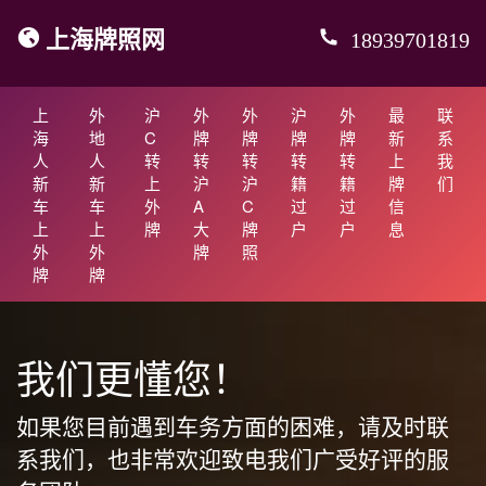
上海牌照网
18939701819
上
外
沪
外
外
沪
外
最
联
海
地
C
牌
牌
牌
牌
新
系
人
人
转
转
转
转
转
上
我
新
新
上
沪
沪
籍
籍
牌
们
车
车
外
A
C
过
过
信
上
上
牌
大
牌
户
户
息
外
外
牌
照
牌
牌
我们更懂您！
如果您目前遇到车务方面的困难，请及时联
系我们，也非常欢迎致电我们广受好评的服