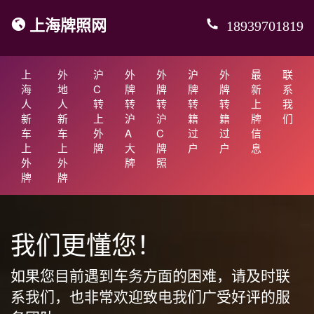
上海牌照网
18939701819
上
外
沪
外
外
沪
外
最
联
海
地
C
牌
牌
牌
牌
新
系
人
人
转
转
转
转
转
上
我
新
新
上
沪
沪
籍
籍
牌
们
车
车
外
A
C
过
过
信
上
上
牌
大
牌
户
户
息
外
外
牌
照
牌
牌
我们更懂您！
如果您目前遇到车务方面的困难，请及时联
系我们，也非常欢迎致电我们广受好评的服