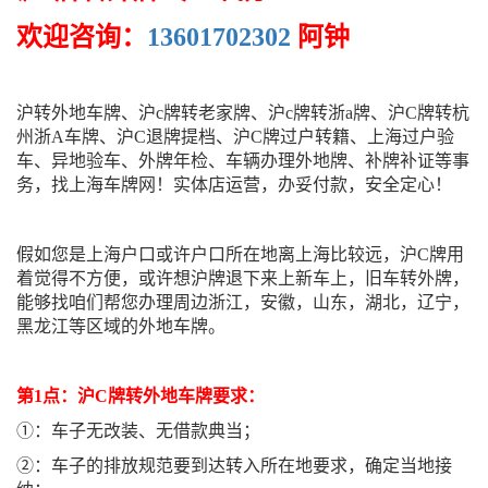
欢迎咨询：
13601702302
阿钟
沪转外地车牌、沪c牌转老家牌、沪c牌转浙a牌、沪C牌转杭
州浙A车牌、沪C退牌提档、沪C牌过户转籍、上海过户验
车、异地验车、外牌年检、车辆办理外地牌、补牌补证等事
务，找上海车牌网！实体店运营，办妥付款，安全定心！
假如您是上海户口或许户口所在地离上海比较远，沪C牌用
着觉得不方便，或许想沪牌退下来上新车上，旧车转外牌，
能够找咱们帮您办理周边浙江，安徽，山东，湖北，辽宁，
黑龙江等区域的外地车牌。
第1点：沪C牌转外地车牌要求：
①：车子无改装、无借款典当；
②：车子的排放规范要到达转入所在地要求，确定当地接