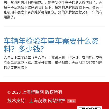
右，车管所信息归档完成后，能查到这个车子的沪大牌信息了，再
把车子从您名下过户到咱们名下，把您的沪牌额度退下来，会有一
张机动车额度事务办结凭据给到您，您的沪牌额度就又有一年的有
用期了。
车辆年检验车审车需要什么资
料？多少钱？
六年以上车子验车（含六年）：需求材料：行驶证、有用期内交强
险保单副本或正本、车子开过来、车子刹车灯火雨刮之类的有问题
的话要提前修下
© 2023 上海牌照网 版权所有
技术支持：
上海茂联
网站维护
51La