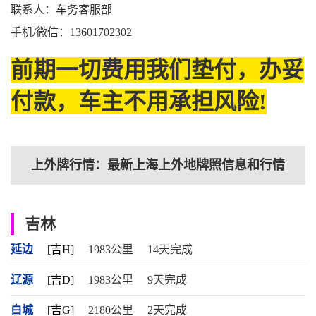
联系人：车务客服部
手机/微信：13601702302
前期一切费用我们垫付，办妥
付款，车主不用承担风险!
上外牌行情：最新上海上外地牌照信息和行情
吉林
延边
[吉H]
1983公里
14天完成
辽源
[吉D]
1983公里
9天完成
白城
[吉G]
2180公里
2天完成