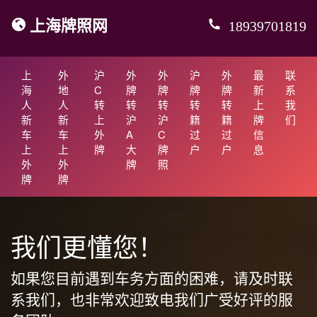
上海牌照网
18939701819
上
外
沪
外
外
沪
外
最
联
海
地
C
牌
牌
牌
牌
新
系
人
人
转
转
转
转
转
上
我
新
新
上
沪
沪
籍
籍
牌
们
车
车
外
A
C
过
过
信
上
上
牌
大
牌
户
户
息
外
外
牌
照
牌
牌
我们更懂您！
如果您目前遇到车务方面的困难，请及时联
系我们，也非常欢迎致电我们广受好评的服