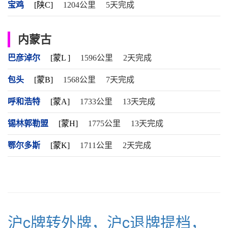
宝鸡
[陕C]
1204公里
5天完成
内蒙古
巴彦淖尔
[蒙L ]
1596公里
2天完成
包头
[蒙B]
1568公里
7天完成
呼和浩特
[蒙A]
1733公里
13天完成
锡林郭勒盟
[蒙H]
1775公里
13天完成
鄂尔多斯
[蒙K]
1711公里
2天完成
沪c牌转外牌，沪c退牌提档，