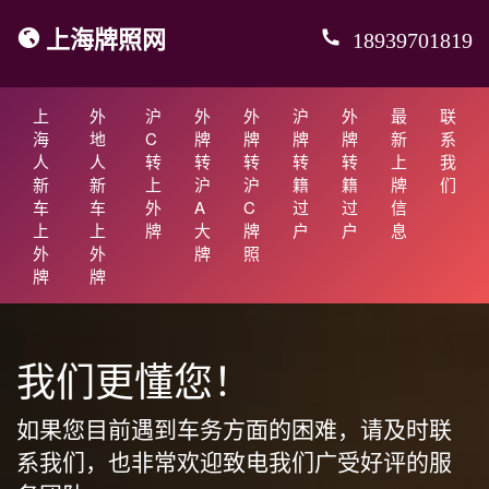
上海牌照网
18939701819
上
外
沪
外
外
沪
外
最
联
海
地
C
牌
牌
牌
牌
新
系
人
人
转
转
转
转
转
上
我
新
新
上
沪
沪
籍
籍
牌
们
车
车
外
A
C
过
过
信
上
上
牌
大
牌
户
户
息
外
外
牌
照
牌
牌
我们更懂您！
如果您目前遇到车务方面的困难，请及时联
系我们，也非常欢迎致电我们广受好评的服