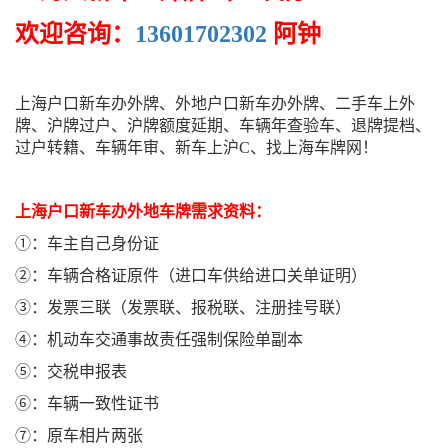
欢迎咨询：
13601702302
阿钟
上海户口新车办外牌、外地户口新车办外牌、二手车上外
牌、沪牌过户、沪牌额度延期、车辆年查验车、退牌提档、
过户转籍、车辆年审、新车上沪C、找上海车牌网！
上海户口新车办外地车牌需求资料：
①：车主自己身份证
②：车辆合格证原件（进口车供给进口关单证明）
③：发票三联（发票联、报税联、注册挂号联）
④：机动车交通事故责任强制保险单副本
⑤：交税申报表
⑥：车辆一致性证书
⑦：原车相片两张