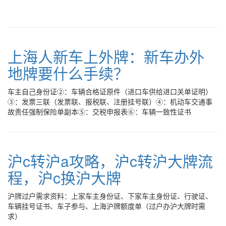
上海人新车上外牌：新车办外
地牌要什么手续？
车主自己身份证②：车辆合格证原件（进口车供给进口关单证明）
③：发票三联（发票联、报税联、注册挂号联）④：机动车交通事
故责任强制保险单副本⑤：交税申报表⑥：车辆一致性证书
沪c转沪a攻略，沪c转沪大牌流
程，沪c换沪大牌
沪牌过户需求资料：上家车主身份证、下家车主身份证、行驶证、
车辆挂号证书、车子参与、上海沪牌额度单（过户办沪大牌时需
求）