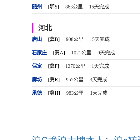
随州
[鄂S]
863公里
15天完成
河北
唐山
[冀B]
908公里
15天完成
石家庄
[冀A]
1021公里
9天完成
保定
[冀F]
1270公里
1天完成
廊坊
[冀R]
955公里
3天完成
承德
[冀H]
983公里
1天完成
沪C换沪大牌本人：沪c转