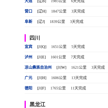
大连
[辽B]
1985公里
6天完成
营口
[辽H]
1847公里
3天完成
阜新
[辽J]
1839公里
3天完成
四川
宜宾
[川Q]
1651公里
5天完成
泸州
[川E]
1601公里
7天完成
凉山彝族自治州
[川W]
1621公里
3天完成
广元
[川H]
1606公里
13天完成
德阳
[川F]
1765公里
11天完成
黑龙江