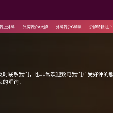
C转上外牌
外牌转沪A大牌
外牌转沪C牌照
沪牌转籍过户
！
及时联系我们，也非常欢迎致电我们广受好评的
您的垂询。