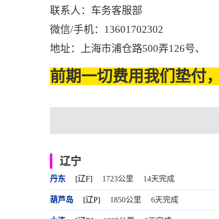
联系人：车务客服部
微信/手机：13601702302
地址：上海市浦仓路500弄126号、
前期一切费用我们垫付，
辽宁
丹东
[辽F]
1723公里
14天完成
葫芦岛
[辽P]
1850公里
6天完成