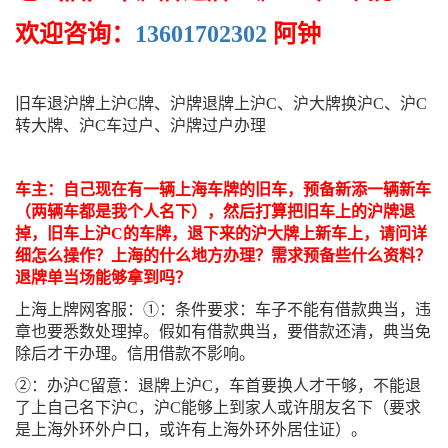
欢迎咨询：
13601702302
阿钟
旧车退沪牌上沪C牌、沪牌退牌上沪C、沪大牌换沪C、沪C
转大牌、沪C车过户、沪牌过户办理
车主：自己现在有一辆上海车牌的旧车，预备新添一辆新车
（两辆车都是我个人名下），然后打算把旧车上的沪牌退
掉，旧车上沪C的车牌，退下来的沪大牌上新车上，请问详
细怎么操作？上海的什么地方办理？需求预备些什么资料？
退牌单当场能够拿到吗？
上海上牌网客服：①：条件要求：车子不能有借款典当，违
章也要悉数处理掉。假如有借款典当，要借款还清，典当免
除后才干办理。信用借款不影响。
②：办沪C留意：退牌上沪C，车首要换人才干够，不能退
了上自己名下沪C，沪C能够上到家人或许朋友名下（要求
是上海外环外户口，或许有上海外环外居住证）。