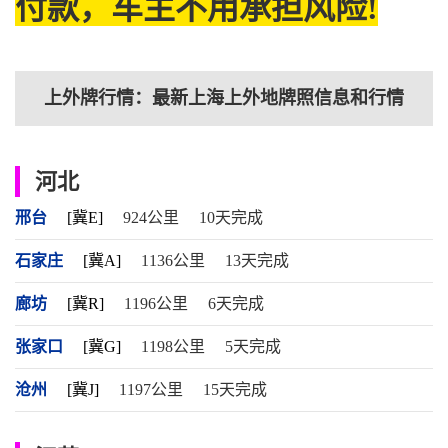
付款，车主不用承担风险!
上外牌行情：最新上海上外地牌照信息和行情
河北
邢台
[冀E]
924公里
10天完成
石家庄
[冀A]
1136公里
13天完成
廊坊
[冀R]
1196公里
6天完成
张家口
[冀G]
1198公里
5天完成
沧州
[冀J]
1197公里
15天完成