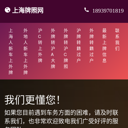
上海牌照网
18939701819
上
外
沪
外
外
沪
外
最
联
海
地
C
牌
牌
牌
牌
新
系
人
人
转
转
转
转
转
上
我
新
新
上
沪
沪
籍
籍
牌
们
车
车
外
A
C
过
过
信
上
上
牌
大
牌
户
户
息
外
外
牌
照
牌
牌
我们更懂您！
如果您目前遇到车务方面的困难，请及时联
系我们，也非常欢迎致电我们广受好评的服