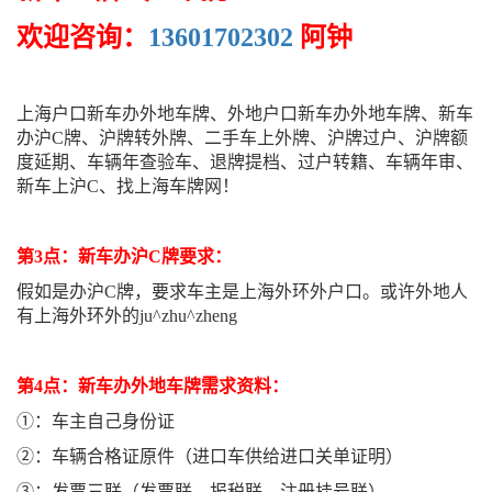
欢迎咨询：
13601702302
阿钟
上海户口新车办外地车牌、外地户口新车办外地车牌、新车
办沪C牌、沪牌转外牌、二手车上外牌、沪牌过户、沪牌额
度延期、车辆年查验车、退牌提档、过户转籍、车辆年审、
新车上沪C、找上海车牌网！
第3点：新车办沪C牌要求：
假如是办沪C牌，要求车主是上海外环外户口。或许外地人
有上海外环外的ju^zhu^zheng
第4点：新车办外地车牌需求资料：
①：车主自己身份证
②：车辆合格证原件（进口车供给进口关单证明）
③：发票三联（发票联、报税联、注册挂号联）