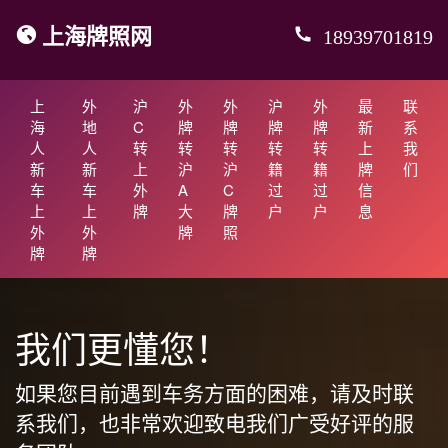
上海牌照网
18939701819
上
外
沪
外
外
沪
外
最
联
海
地
C
牌
牌
牌
牌
新
系
人
人
转
转
转
转
转
上
我
新
新
上
沪
沪
籍
籍
牌
们
车
车
外
A
C
过
过
信
上
上
牌
大
牌
户
户
息
外
外
牌
照
牌
牌
我们更懂您！
如果您目前遇到车务方面的困难，请及时联
系我们，也非常欢迎致电我们广受好评的服