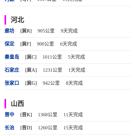
河北
廊坊
[冀R]
905公里
9天完成
保定
[冀F]
900公里
6天完成
秦皇岛
[冀C]
1011公里
5天完成
石家庄
[冀A]
1231公里
1天完成
张家口
[冀G]
942公里
8天完成
山西
晋中
[晋K]
1368公里
11天完成
长治
[晋D]
1260公里
15天完成