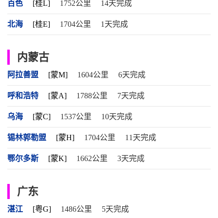
百色
[桂L]
1752公里
14天完成
北海
[桂E]
1704公里
1天完成
内蒙古
阿拉善盟
[蒙M]
1604公里
6天完成
呼和浩特
[蒙A]
1788公里
7天完成
乌海
[蒙C]
1537公里
10天完成
锡林郭勒盟
[蒙H]
1704公里
11天完成
鄂尔多斯
[蒙K]
1662公里
3天完成
广东
湛江
[粤G]
1486公里
5天完成