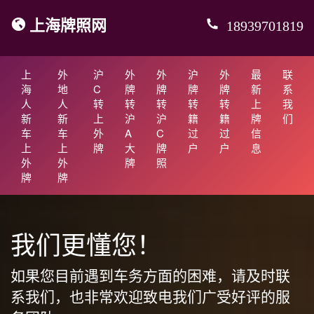
上海牌照网
18939701819
上
外
沪
外
外
沪
外
最
联
海
地
C
牌
牌
牌
牌
新
系
人
人
转
转
转
转
转
上
我
新
新
上
沪
沪
籍
籍
牌
们
车
车
外
A
C
过
过
信
上
上
牌
大
牌
户
户
息
外
外
牌
照
牌
牌
我们更懂您！
如果您目前遇到车务方面的困难，请及时联
系我们，也非常欢迎致电我们广受好评的服