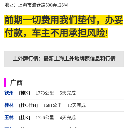
地址：上海市浦仓路500弄126号
前期一切费用我们垫付，办妥
付款，车主不用承担风险!
上外牌行情：最新上海上外地牌照信息和行情
广西
钦州
[桂N]
1773公里
5天完成
桂林
[桂C桂H]
1681公里
12天完成
玉林
[桂K]
1726公里
4天完成