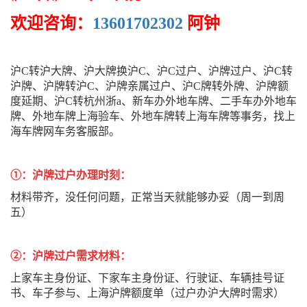
欢迎咨询：
13601702302
阿钟
沪C转沪大牌、沪大牌换沪C、沪C过户、沪牌过户、沪C转
沪牌、沪牌转沪C、沪牌亲属过户、沪C牌转外牌、沪牌额
度延期、沪C转杭州浙a、新车办外地车牌、二手车办外地车
牌、外地车牌上海验车、外地车牌转上海车牌等事务，找上
海车牌网车务客服部。
①：沪牌过户办理时刻：
材料带齐，没任何问题，正常当天就能够办妥（周一到周
五）
②：沪牌过户需求材料：
上家车主身份证、下家车主身份证、行驶证、车辆挂号证
书、车子参与、上海沪牌额度单（过户办沪大牌时需求）