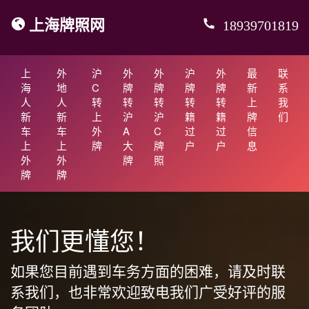
上海牌照网
18939701819
上
外
沪
外
外
沪
外
最
联
海
地
C
牌
牌
牌
牌
新
系
人
人
转
转
转
转
转
上
我
新
新
上
沪
沪
籍
籍
牌
们
车
车
外
A
C
过
过
信
上
上
牌
大
牌
户
户
息
外
外
牌
照
牌
牌
我们更懂您！
如果您目前遇到车务方面的困难，请及时联
系我们，也非常欢迎致电我们广受好评的服