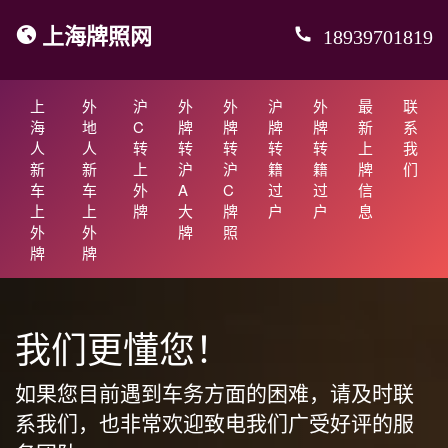
上海牌照网
18939701819
上
外
沪
外
外
沪
外
最
联
海
地
C
牌
牌
牌
牌
新
系
人
人
转
转
转
转
转
上
我
新
新
上
沪
沪
籍
籍
牌
们
车
车
外
A
C
过
过
信
上
上
牌
大
牌
户
户
息
外
外
牌
照
牌
牌
我们更懂您！
如果您目前遇到车务方面的困难，请及时联
系我们，也非常欢迎致电我们广受好评的服