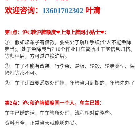
欢迎咨询：
13601702302
叶清
第1点：沪C转沪牌额度❤上海上牌网小贴士❤：
①：假如您车子有借款，要先处了解压手续(个人不能免除
典当)。处了免除典当7-10个作业日车管所才干够信息归档。
等归档后，方可过户换沪牌。
②：车子不能有改装：行李架、踏板、轮毂、轮胎类型、保
险杠等都不可。
③：车子违章要悉数处理掉，年检当月到期的，年检先办了
第2点：沪c和沪牌额度同一个人，车主已婚：
车主已婚的话，在车管所处理，流程相对简略些。
资料齐全，正常当天就能够办妥。