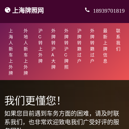
上海牌照网
18939701819
上
外
沪
外
外
沪
外
最
联
海
地
C
牌
牌
牌
牌
新
系
人
人
转
转
转
转
转
上
我
新
新
上
沪
沪
籍
籍
牌
们
车
车
外
A
C
过
过
信
上
上
牌
大
牌
户
户
息
外
外
牌
照
牌
牌
我们更懂您！
如果您目前遇到车务方面的困难，请及时联
系我们，也非常欢迎致电我们广受好评的服