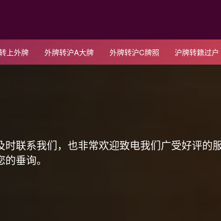
C转上外牌
外牌转沪A大牌
外牌转沪C牌照
沪牌转籍过户
！
及时联系我们，也非常欢迎致电我们广受好评的
您的垂询。