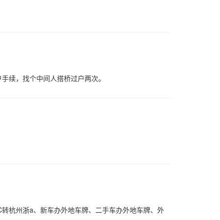
户手续，找个中间人搭桥过户两次。
C转杭州浙a、新车办外地车牌、二手车办外地车牌、外