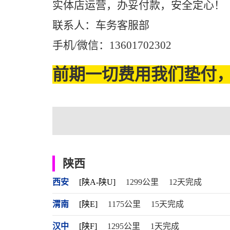
实体店运营，办妥付款，安全定心！
联系人：车务客服部
手机/微信：13601702302
前期一切费用我们垫付，
陕西
西安
[陕A-陕U]
1299公里
12天完成
渭南
[陕E]
1175公里
15天完成
汉中
[陕F]
1295公里
1天完成