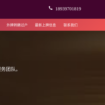
18939701819
外牌转籍过户
最新上牌信息
联系我们
服务团队。