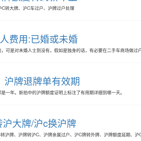
沪C转大牌、沪C车过户、沪牌过户处理
人费用:已婚或未婚
的，可是对未婚人士到没有，假如是独身的话，有必要在二手车商场做过
，沪牌退牌单有效期
都是一年。新拍中的沪牌额度证明上标注了有用期详细到哪一天。
转沪大牌/沪c换沪牌
C转沪牌、沪牌转沪C、沪牌亲属过户、沪C牌转外牌、沪牌额度延期、沪