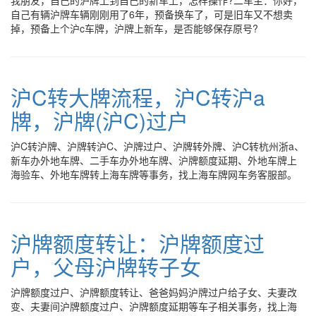
我朋友，自己的沪牌上到自己的新车上，怎样操作?二车主：你好，
自己有辆沪牌车辆刚刚用了6年，预备换车了，可是旧车又不想卖
掉，预备上个沪c车牌，沪牌上新车，是否能够保存原号?
沪C转大牌流程，沪C转沪a
牌，沪牌(沪C)过户
沪C转沪牌、沪牌转沪C、沪牌过户、沪牌转外牌、沪C转杭州浙a、
新车办外地车牌、二手车办外地车牌、沪牌额度延期、外地车牌上
海验车、外地车牌转上海车牌等事务，找上海车牌网车务客服部。
沪牌额度转让：沪牌额度过
户，父母沪牌转子女
沪牌额度过户、沪牌额度转让、爸爸妈妈沪牌过户给子女、夫妻改
变、夫妻间沪牌额度过户、沪牌额度延期等车子相关事务，找上海