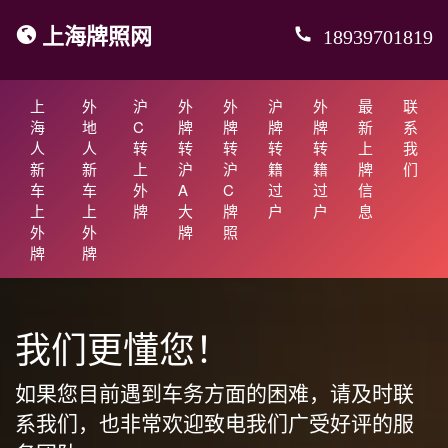
上海牌照网
18939701819
上
外
沪
外
外
沪
外
最
联
海
地
C
牌
牌
牌
牌
新
系
人
人
转
转
转
转
转
上
我
新
新
上
沪
沪
籍
籍
牌
们
车
车
外
A
C
过
过
信
上
上
牌
大
牌
户
户
息
外
外
牌
照
牌
牌
我们更懂您！
如果您目前遇到车务方面的困难，请及时联
系我们，也非常欢迎致电我们广受好评的服