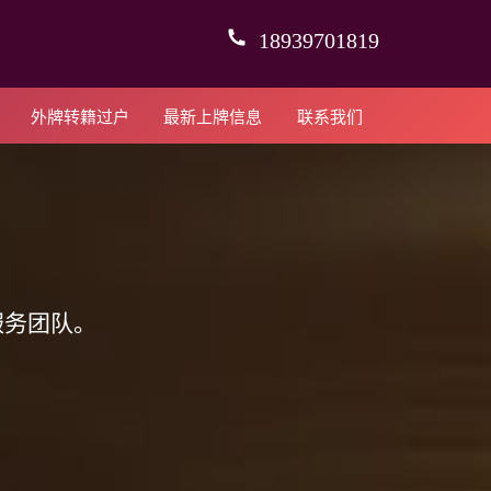
18939701819
外牌转籍过户
最新上牌信息
联系我们
服务团队。