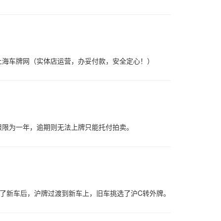
上海车牌网（实体店运营，办妥付款，安全定心！）
限限为一年，逾期则无法上牌只能托付拍卖。
买了新车后，沪牌过渡到新车上，旧车挑选了沪C转外牌。