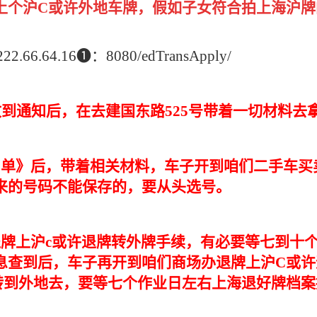
上个沪C或许外地车牌，假如子女符合拍上海沪牌
.64.16❶：8080/edTransApply/
收到通知后，在去建国东路525号带着一切材料去
阅单》后，带着相关材料，车子开到咱们二手车买
来的号码不能保存的，要从头选号。
退牌上沪c或许退牌转外牌手续，有必要等七到十
息查到后，车子再开到咱们商场办退牌上沪C或许
转到外地去，要等七个作业日左右上海退好牌档案