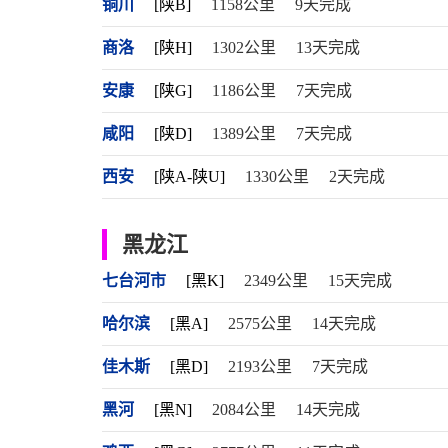
铜川
[陕B]
1158公里
9天完成
商洛
[陕H]
1302公里
13天完成
安康
[陕G]
1186公里
7天完成
咸阳
[陕D]
1389公里
7天完成
西安
[陕A-陕U]
1330公里
2天完成
黑龙江
七台河市
[黑K]
2349公里
15天完成
哈尔滨
[黑A]
2575公里
14天完成
佳木斯
[黑D]
2193公里
7天完成
黑河
[黑N]
2084公里
14天完成