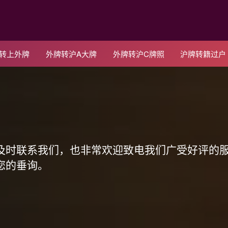
C转上外牌
外牌转沪A大牌
外牌转沪C牌照
沪牌转籍过户
！
及时联系我们，也非常欢迎致电我们广受好评的
您的垂询。