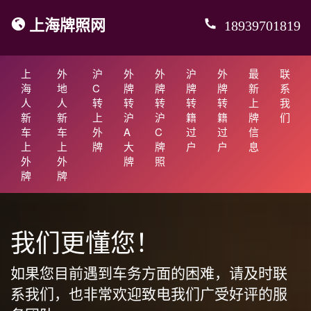
上海牌照网
18939701819
上
外
沪
外
外
沪
外
最
联
海
地
C
牌
牌
牌
牌
新
系
人
人
转
转
转
转
转
上
我
新
新
上
沪
沪
籍
籍
牌
们
车
车
外
A
C
过
过
信
上
上
牌
大
牌
户
户
息
外
外
牌
照
牌
牌
我们更懂您！
如果您目前遇到车务方面的困难，请及时联
系我们，也非常欢迎致电我们广受好评的服