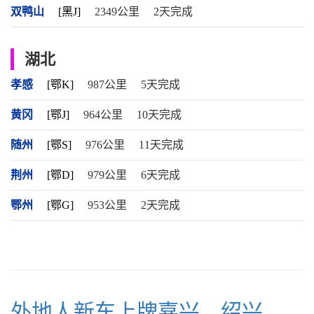
双鸭山
[黑J]
2349公里
2天完成
湖北
孝感
[鄂K]
987公里
5天完成
黄冈
[鄂J]
964公里
10天完成
随州
[鄂S]
976公里
11天完成
荆州
[鄂D]
979公里
6天完成
鄂州
[鄂G]
953公里
2天完成
外地人新车上牌嘉兴、绍兴，