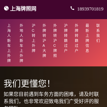
上海牌照网
18939701819
上
外
沪
外
外
沪
外
最
联
海
地
C
牌
牌
牌
牌
新
系
人
人
转
转
转
转
转
上
我
新
新
上
沪
沪
籍
籍
牌
们
车
车
外
A
C
过
过
信
上
上
牌
大
牌
户
户
息
外
外
牌
照
牌
牌
我们更懂您！
如果您目前遇到车务方面的困难，请及时联
系我们，也非常欢迎致电我们广受好评的服