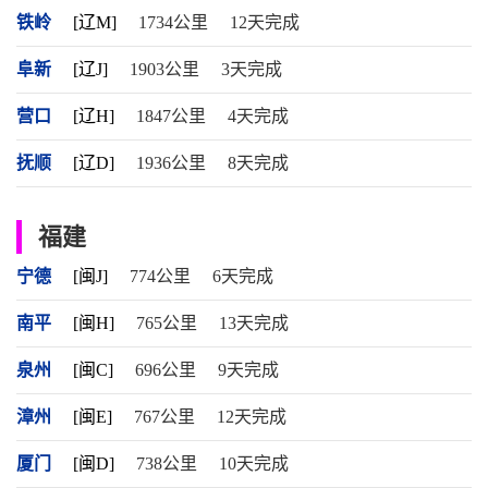
铁岭
[辽M]
1734公里
12天完成
阜新
[辽J]
1903公里
3天完成
营口
[辽H]
1847公里
4天完成
抚顺
[辽D]
1936公里
8天完成
福建
宁德
[闽J]
774公里
6天完成
南平
[闽H]
765公里
13天完成
泉州
[闽C]
696公里
9天完成
漳州
[闽E]
767公里
12天完成
厦门
[闽D]
738公里
10天完成