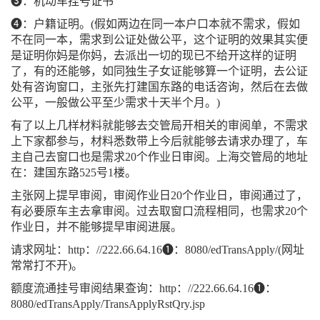
❸：机动车挂号证书
❹：户籍证明。(假如两边在同一本户口本就不需求，假如
不在同一本，需求到公证处做公平，这个证明的效果其实便
是证明你妈是你妈，去派出一切的现已不给开这样的证明
了，有的还能够，如同独生子女证能够算一个证明，去公证
处有咨询窗口，主张先打建国东路的电话咨询，然后在去做
公平，一般做公平至少需求十天半个月。)
有了以上几样材料就能够去交管局开相关的审阅单，不需求
上下家都参与，材料悉数带上今后就能够去请求办理了，车
主自己去窗口也是需求20个作业日审阅。上海交管局的地址
在：建国东路525号1楼。
主张网上提早审阅，审阅作业日20个作业日，审阅通过了，
有必要原车主去拿审阅。过去取窗口流程相同，也需求20个
作业日，并不能够提早审阅进展。
请求网址：http：//222.66.64.16❶：8080/edTransApply/(网址
常常打不开)。
额度流通挂号审阅结果查询：http：//222.66.64.16❶：
8080/edTransApply/TransApplyRstQry.jsp