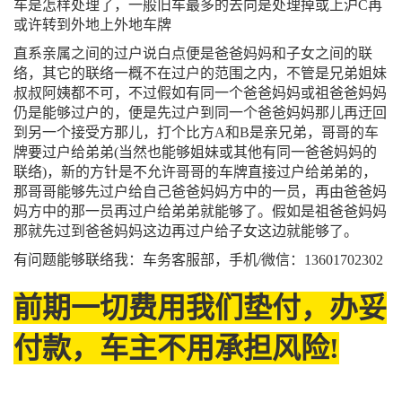
车是怎样处理了，一般旧车最多的去向是处理掉或上沪C再
或许转到外地上外地车牌
直系亲属之间的过户说白点便是爸爸妈妈和子女之间的联
络，其它的联络一概不在过户的范围之内，不管是兄弟姐妹
叔叔阿姨都不可，不过假如有同一个爸爸妈妈或祖爸爸妈妈
仍是能够过户的，便是先过户到同一个爸爸妈妈那儿再迂回
到另一个接受方那儿，打个比方A和B是亲兄弟，哥哥的车
牌要过户给弟弟(当然也能够姐妹或其他有同一爸爸妈妈的
联络)，新的方针是不允许哥哥的车牌直接过户给弟弟的，
那哥哥能够先过户给自己爸爸妈妈方中的一员，再由爸爸妈
妈方中的那一员再过户给弟弟就能够了。假如是祖爸爸妈妈
那就先过到爸爸妈妈这边再过户给子女这边就能够了。
有问题能够联络我：车务客服部，手机/微信：13601702302
前期一切费用我们垫付，办妥
付款，车主不用承担风险!