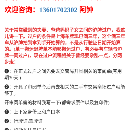
欢迎咨询：
13601702302
阿钟
关于常常碰到的夫妻、爸爸妈妈子女之间的沪牌过户，我这
儿讲一下。过户的条件是上海车牌现已满三年，这个满三年
车从沪牌拍到拿到手开始算的，不是从行驶证日期开始算
的。(单一搬运退牌单不能够搬运过户，有必要有车辆与沪
牌一同过户)，现在过户流程相关于曾经要杂乱一点，分两
步走：
❶：在正式过户之间先要去交管局开具相关的审阅单(有用
期30天.)
❷：开具了审阅单今后再去相关的二手车交易商场过户就能
够了。
开审阅单需的材料我写一下(都需求原件以及复印件)
❶：上下家身份证和户口本
❷：行驶证\驾驶证