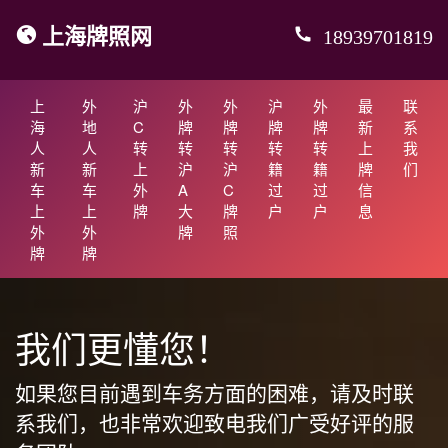
上海牌照网
18939701819
上
外
沪
外
外
沪
外
最
联
海
地
C
牌
牌
牌
牌
新
系
人
人
转
转
转
转
转
上
我
新
新
上
沪
沪
籍
籍
牌
们
车
车
外
A
C
过
过
信
上
上
牌
大
牌
户
户
息
外
外
牌
照
牌
牌
我们更懂您！
如果您目前遇到车务方面的困难，请及时联
系我们，也非常欢迎致电我们广受好评的服