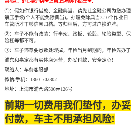
第4点：沪C换沪牌❤上海上牌网小贴士❤：
①：假如你银行借款、金融典当，请先让金融公司为您办理
解压手续(个人不能免除典当)。办理免除典当7-10个作业日
车管所才干够信息归档。等归档后，方可过户换沪牌。
②：车子不能有改装：行李架、踏板、轮毂、轮胎类型、保
险杠等都不可。
③：车子违章要悉数处理掉，年检当月到期的，年检先办了
浦东和嘉定都有实体店运营，办妥付款，安全定心！
联络人：车务客服部
微信/手机：13601702302
地址：上海市浦仓路500弄126号
前期一切费用我们垫付，办妥
付款，车主不用承担风险!