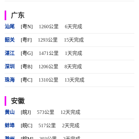
广东
汕尾
[粤N]
1260公里
6天完成
韶关
[粤F]
1293公里
15天完成
湛江
[粤G]
1471公里
1天完成
深圳
[粤B]
1206公里
8天完成
珠海
[粤C]
1310公里
13天完成
安徽
黄山
[皖J]
573公里
12天完成
蚌埠
[皖C]
517公里
2天完成
滁州
[皖M]
303公里
2天完成