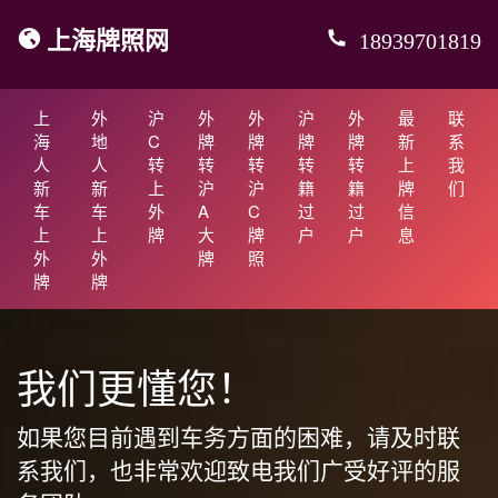
上海牌照网
18939701819
上
外
沪
外
外
沪
外
最
联
海
地
C
牌
牌
牌
牌
新
系
人
人
转
转
转
转
转
上
我
新
新
上
沪
沪
籍
籍
牌
们
车
车
外
A
C
过
过
信
上
上
牌
大
牌
户
户
息
外
外
牌
照
牌
牌
我们更懂您！
如果您目前遇到车务方面的困难，请及时联
系我们，也非常欢迎致电我们广受好评的服