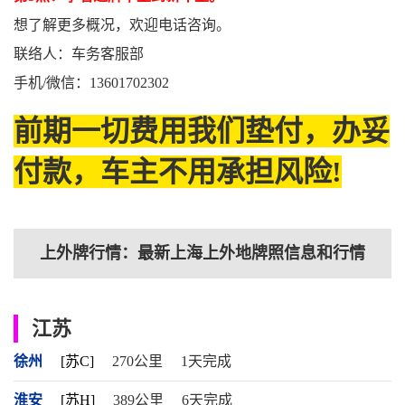
想了解更多概况，欢迎电话咨询。
联络人：车务客服部
手机/微信：13601702302
前期一切费用我们垫付，办妥
付款，车主不用承担风险!
上外牌行情：最新上海上外地牌照信息和行情
江苏
徐州
[苏C]
270公里
1天完成
淮安
[苏H]
389公里
6天完成