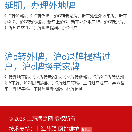
延期，办理外地牌
沪C转沪a牌、沪C转外牌、沪C转老家牌、新车处理外地车牌、新车
办沪C、沪C转沪大牌、新车上沪C、新车办外地车牌、沪C转沪牌、
沪牌过户转让、沪牌退牌提档、沪C过户
沪c转外牌，沪c退牌提档过
户，沪c牌换老家牌
沪转外地车牌、沪c牌转老家牌、沪c牌转浙a牌、C牌沪C牌转杭州
浙A车牌、沪C退牌提档、沪C牌过户转籍、上海过户验车、异地验
车、外牌年检、车辆处理外地牌、补牌补证
© 2023 上海牌照网 版权所有
技术支持：
上海茂联
网站维护
51La