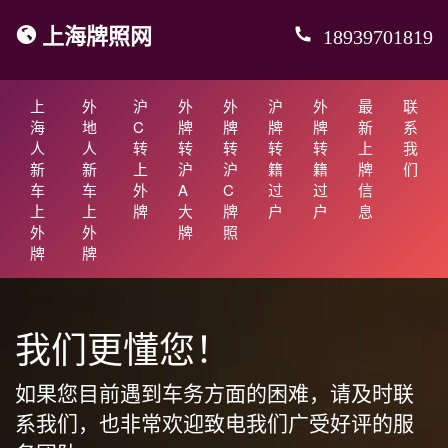
上海牌照网
18939701819
上
外
沪
外
外
沪
外
最
联
海
地
C
牌
牌
牌
牌
新
系
人
人
转
转
转
转
转
上
我
新
新
上
沪
沪
籍
籍
牌
们
车
车
外
A
C
过
过
信
上
上
牌
大
牌
户
户
息
外
外
牌
照
牌
牌
我们更懂您！
如果您目前遇到车务方面的困难，请及时联
系我们，也非常欢迎致电我们广受好评的服