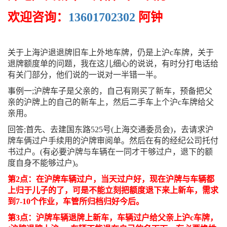
欢迎咨询：
13601702302
阿钟
关于上海沪退退牌旧车上外地车牌，仍是上沪c车牌，关于
退牌额度单的问题，我在这儿细心的说说，有时分打电话给
有关门部分，他们说的一说对一半错一半。
事例一;沪牌车子是父亲的，自己有刚买了新车，预备把父
亲的沪牌上的自己的新车上，然后二手车上个沪c车牌给父
亲用。
回答;首先、去建国东路525号(上海交通委员会)，去请求沪
牌车俩过户手续用的沪牌审阅单。然后在有的经纪公司托付
书过户。(有必要沪牌与车辆在一同才干够过户，退下的额
度自身不能够过户)。
第2点：在沪牌车辆过户，当天过户好，现在沪牌与车辆都
上归于儿子的了，可是不能立刻把额度退下来上新车，需求
到7-10个作业，车管所归档归好今后。
第3点：沪牌车辆退牌上新车，车辆过户给父亲上沪c车牌，