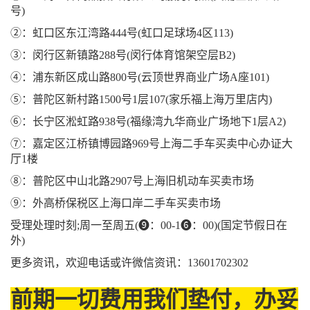
号)
②：虹口区东江湾路444号(虹口足球场4区113)
③：闵行区新镇路288号(闵行体育馆架空层B2)
④：浦东新区成山路800号(云顶世界商业广场A座101)
⑤：普陀区新村路1500号1层107(家乐福上海万里店内)
⑥：长宁区淞虹路938号(福缘湾九华商业广场地下1层A2)
⑦：嘉定区江桥镇博园路969号上海二手车买卖中心办证大
厅1楼
⑧：普陀区中山北路2907号上海旧机动车买卖市场
⑨：外高桥保税区上海口岸二手车买卖市场
受理处理时刻;周一至周五(❾：00-1❻：00)(国定节假日在
外)
更多资讯，欢迎电话或许微信资讯：13601702302
前期一切费用我们垫付，办妥