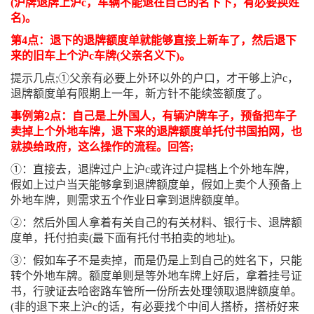
(沪牌退牌上沪c，车辆不能退在自己的名下下，有必要换姓
名)。
第4点：退下的退牌额度单就能够直接上新车了，然后退下
来的旧车上个沪c车牌(父亲名义下)。
提示几点;①父亲有必要上外环以外的户口，才干够上沪c，
退牌额度单有限期上一年，新方针不能续签额度了。
事例第2点：自己是上外国人，有辆沪牌车子，预备把车子
卖掉上个外地车牌，退下来的退牌额度单托付书国拍网，也
就换给政府，这么操作的流程。回答;
①：直接去，退牌过户上沪c或许过户提档上个外地车牌，
假如上过户当天能够拿到退牌额度单，假如上卖个人预备上
外地车牌，则需求五个作业日拿到退牌额度单。
②：然后外国人拿着有关自己的有关材料、银行卡、退牌额
度单，托付拍卖(最下面有托付书拍卖的地址)。
③：假如车子不是卖掉，而是仍是上到自己的姓名下，只能
转个外地车牌。额度单则是等外地车牌上好后，拿着挂号证
书，行驶证去哈密路车管所一份所去处理领取退牌额度单。
(非的退下来上沪c的话，有必要找个中间人搭桥，搭桥好来