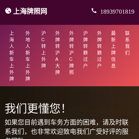
上海牌照网
18939701819
上
外
沪
外
外
沪
外
最
联
海
地
C
牌
牌
牌
牌
新
系
人
人
转
转
转
转
转
上
我
新
新
上
沪
沪
籍
籍
牌
们
车
车
外
A
C
过
过
信
上
上
牌
大
牌
户
户
息
外
外
牌
照
牌
牌
我们更懂您！
如果您目前遇到车务方面的困难，请及时联
系我们，也非常欢迎致电我们广受好评的服