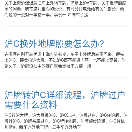
关于上海沪退退牌旧车上外地车牌，仍是上沪c车牌，关于退牌额度
单的问题，我在这儿细心的说说，有时分打电话给有关门部分，他
们说的一说对一半错一半。事例一;沪牌车子是
沪C换外地牌照要怎么办?
许多客户刚开端忧虑上海方针有变，车子上外牌后转不回来，便先
上沪C，接着拍沪大牌。不过沪C既不能进内环，也不能上高架，时
刻久了，沪牌没拍中的客户就会觉得不方便，想
沪牌转沪C详细流程，沪牌过户
需要什么资料
沪C转沪大牌、沪大牌换沪C、沪C过户、沪牌过户、沪C转沪牌、沪
牌转沪C、沪牌亲属过户、沪C牌转外牌、沪牌额度延期、沪C转杭
州浙a、新车办外地车牌、二手车办外地车