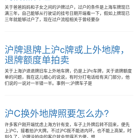
关于爸爸妈妈和子女之间的沪牌过户，过户的条件是上海车牌现已
满三年，自己能够从行驶证的挂号日期开端看一下，假如上牌现已
三年就能够过户了，现在过户流程相关于曾经要杂
沪牌退牌上沪c牌或上外地牌，
退牌额度单拍卖
关于上海沪退退牌旧车上外地车牌，仍是上沪c车牌，关于退牌额度
单的问题，我在这儿细心的说说，有时分打电话给有关门部分，他
们说的一说对一半错一半。事例一;沪牌车子是
沪C换外地牌照要怎么办?
许多客户刚开端忧虑上海方针有变，车子上外牌后转不回来，便先
上沪C，接着拍沪大牌。不过沪C既不能进内环，也不能上高架，时
刻久了，沪牌没拍中的客户就会觉得不方便，想