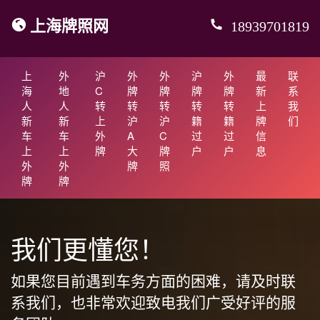
上海牌照网
18939701819
上
外
沪
外
外
沪
外
最
联
海
地
C
牌
牌
牌
牌
新
系
人
人
转
转
转
转
转
上
我
新
新
上
沪
沪
籍
籍
牌
们
车
车
外
A
C
过
过
信
上
上
牌
大
牌
户
户
息
外
外
牌
照
牌
牌
我们更懂您！
如果您目前遇到车务方面的困难，请及时联
系我们，也非常欢迎致电我们广受好评的服