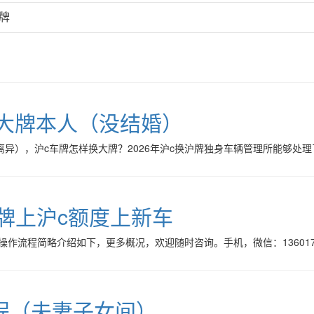
牌
沪大牌本人（没结婚）
离异），沪c车牌怎样换大牌？2026年沪c换沪牌独身车辆管理所能够处
牌上沪c额度上新车
作流程简略介绍如下，更多概况，欢迎随时咨询。手机，微信：136017
程（夫妻子女间）