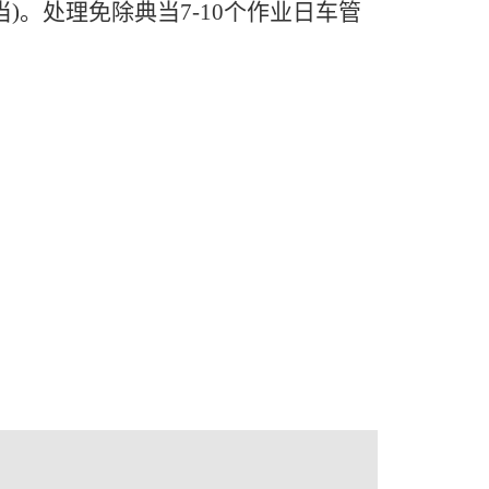
。处理免除典当7-10个作业日车管