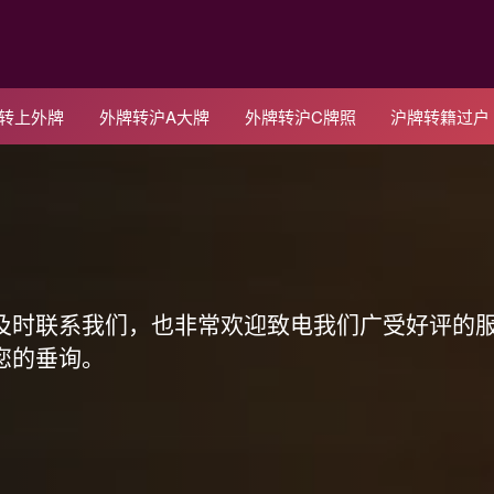
C转上外牌
外牌转沪A大牌
外牌转沪C牌照
沪牌转籍过户
！
及时联系我们，也非常欢迎致电我们广受好评的
您的垂询。