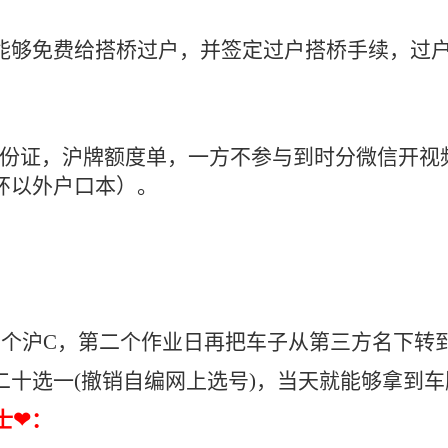
能够免费给搭桥过户，并签定过户搭桥手续，过
身份证，沪牌额度单，一方不参与到时分微信开视
环以外户口本）。
上个沪C，第二个作业日再把车子从第三方名下转
十选一(撤销自编网上选号)，当天就能够拿到车
士❤：