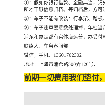
①：假如你银行借款、金融典当，请先
所才干够信息归档。等归档后，方可
②：车子不能有改装：行李架、踏板
③：车子违章要悉数处理掉，年检当
浦东和嘉定都有实体店运营，办妥付
联络人：车务客服部
微信，手机：13601702302
地址：上海市浦仓路500弄126号、
前期一切费用我们垫付，