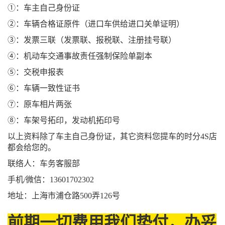
①：车主自己身份证
②：车辆合格证原件（进口车供给进口关单证明）
③：发票三联（发票联、报税联、注册挂号联）
④：机动车交通事故责任强制保险单副本
⑤：交税申报表
⑥：车辆一致性证书
⑦：原车相片两张
⑧：车架号拓印，发动机拓印号
以上资料除了车主自己身份证，其它资料您提车的时分4S店
都会给您的。
联络人：车务客服部
手机/微信：13601702302
地址：上海市浦仓路500弄126号
前期一切费用我们垫付，办妥