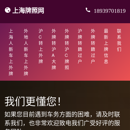
上海牌照网
18939701819
上
外
沪
外
外
沪
外
最
联
海
地
C
牌
牌
牌
牌
新
系
人
人
转
转
转
转
转
上
我
新
新
上
沪
沪
籍
籍
牌
们
车
车
外
A
C
过
过
信
上
上
牌
大
牌
户
户
息
外
外
牌
照
牌
牌
我们更懂您！
如果您目前遇到车务方面的困难，请及时联
系我们，也非常欢迎致电我们广受好评的服