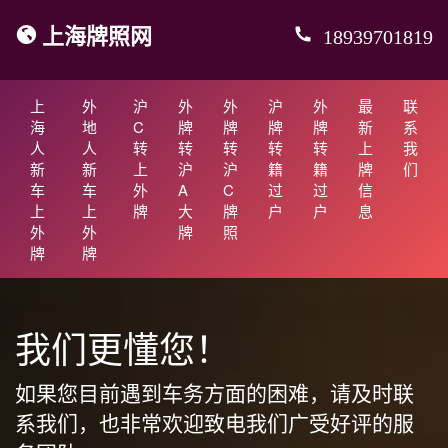
上海牌照网
18939701819
上
外
沪
外
外
沪
外
最
联
海
地
C
牌
牌
牌
牌
新
系
人
人
转
转
转
转
转
上
我
新
新
上
沪
沪
籍
籍
牌
们
车
车
外
A
C
过
过
信
上
上
牌
大
牌
户
户
息
外
外
牌
照
牌
牌
我们更懂您！
如果您目前遇到车务方面的困难，请及时联
系我们，也非常欢迎致电我们广受好评的服