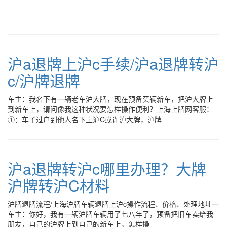
沪a退牌上沪c手续/沪a退牌转沪
c/沪牌退牌
车主：我名下有一辆老车沪大牌，现在预备买辆新车，把沪大牌上
到新车上，请问像我这种状况要怎样操作便利？上海上牌网客服：
①：车子过户到他人名下上沪C或许沪大牌，沪牌
沪a退牌转沪c哪里办理？大牌
沪牌转沪C材料
沪牌退牌流程/上海沪牌车辆退牌上沪c操作流程、价格、处理地址一
车主：你好，我有一辆沪牌车辆用了七八年了，预备把旧车卖给我
朋友，自己的沪牌上到自己的新车上，怎样操