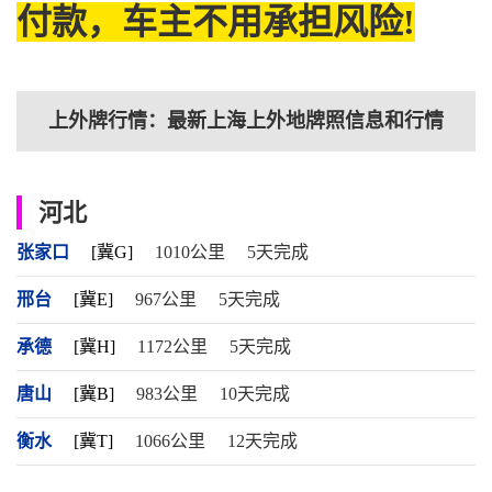
付款，车主不用承担风险!
上外牌行情：最新上海上外地牌照信息和行情
河北
张家口
[冀G]
1010公里
5天完成
邢台
[冀E]
967公里
5天完成
承德
[冀H]
1172公里
5天完成
唐山
[冀B]
983公里
10天完成
衡水
[冀T]
1066公里
12天完成