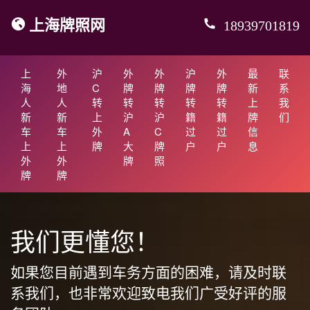
上海牌照网
18939701819
上
外
沪
外
外
沪
外
最
联
海
地
C
牌
牌
牌
牌
新
系
人
人
转
转
转
转
转
上
我
新
新
上
沪
沪
籍
籍
牌
们
车
车
外
A
C
过
过
信
上
上
牌
大
牌
户
户
息
外
外
牌
照
牌
牌
我们更懂您！
如果您目前遇到车务方面的困难，请及时联
系我们，也非常欢迎致电我们广受好评的服