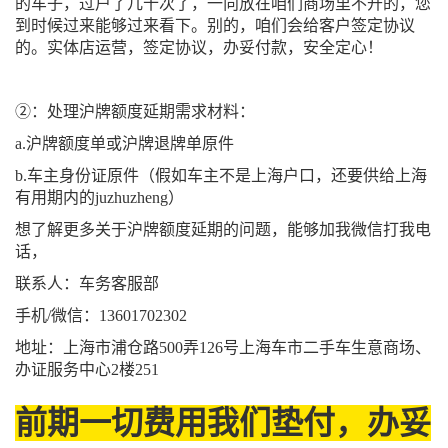
的车子，过户了几十次了，一向放在咱们商场里不开的，您
到时候过来能够过来看下。别的，咱们会给客户签定协议
的。实体店运营，签定协议，办妥付款，安全定心！
②：处理沪牌额度延期需求材料：
a.沪牌额度单或沪牌退牌单原件
b.车主身份证原件（假如车主不是上海户口，还要供给上海
有用期内的juzhuzheng）
想了解更多关于沪牌额度延期的问题，能够加我微信打我电
话，
联系人：车务客服部
手机/微信：13601702302
地址：上海市浦仓路500弄126号上海车市二手车生意商场、
办证服务中心2楼251
前期一切费用我们垫付，办妥