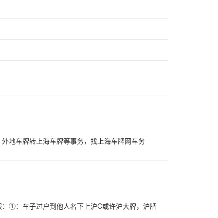
、外地车牌转上海车牌等事务，找上海车牌网车务
服：①：车子过户到他人名下上沪C或许沪大牌，沪牌