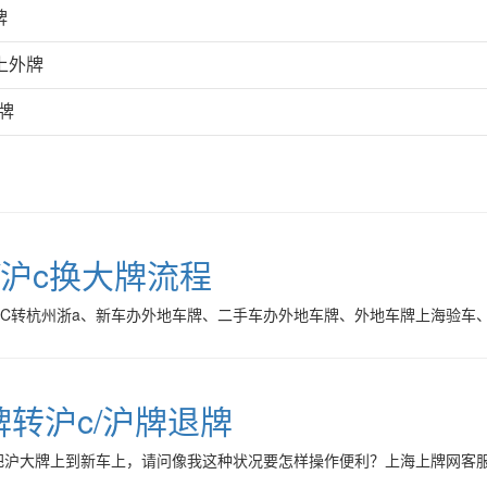
牌
上外牌
牌
/沪c换大牌流程
沪C转杭州浙a、新车办外地车牌、二手车办外地车牌、外地车牌上海验车
牌转沪c/沪牌退牌
把沪大牌上到新车上，请问像我这种状况要怎样操作便利？上海上牌网客