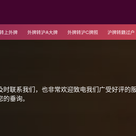
C转上外牌
外牌转沪A大牌
外牌转沪C牌照
沪牌转籍过户
！
及时联系我们，也非常欢迎致电我们广受好评的
您的垂询。