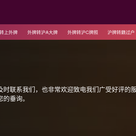
C转上外牌
外牌转沪A大牌
外牌转沪C牌照
沪牌转籍过户
！
及时联系我们，也非常欢迎致电我们广受好评的
您的垂询。