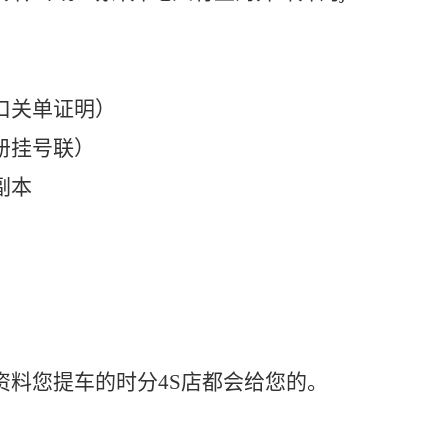
口关单证明）
册挂号联）
副本
资料您提车的时分4S店都会给您的。