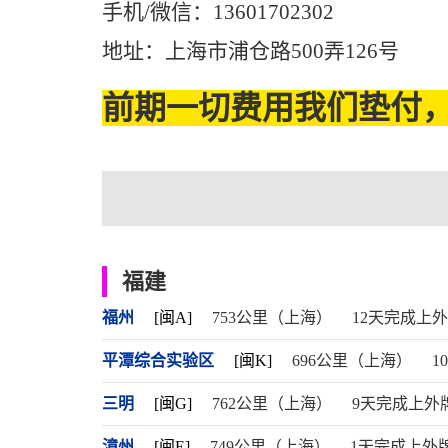
手机/微信：13601702302
地址：上海市浦仓路500弄126号
前期一切费用我们垫付，
福建
福州
[闽A]
753公里（上海）
12天完成上
平潭综合实验区
[闽K]
696公里（上海）
1
三明
[闽G]
762公里（上海）
9天完成上外
漳州
[闽E]
749公里（上海）
1天完成上外