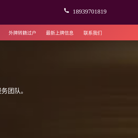
18939701819
外牌转籍过户
最新上牌信息
联系我们
服务团队。