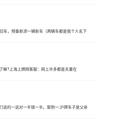
的旧车，预备新添一辆新车（两辆车都是我个人名下
理了嘛?上海上牌网客服：网上许多都是夫妻在
们说的一说对一半错一半。案例一;沪牌车子是父亲