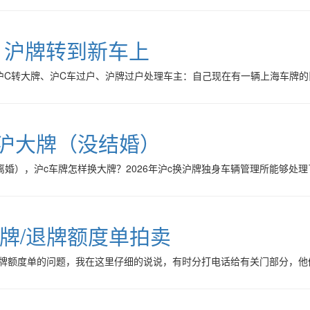
，沪牌转到新车上
沪C转大牌、沪C车过户、沪牌过户处理车主：自己现在有一辆上海车牌
换沪大牌（没结婚）
离婚），沪c车牌怎样换大牌？2026年沪c换沪牌独身车辆管理所能够处
牌/退牌额度单拍卖
牌额度单的问题，我在这里仔细的说说，有时分打电话给有关门部分，他