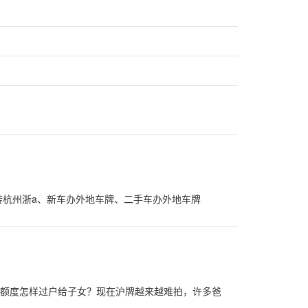
转杭州浙a、新车办外地车牌、二手车办外地车牌
妈额度怎样过户给子女？现在沪牌越来越难拍，许多爸