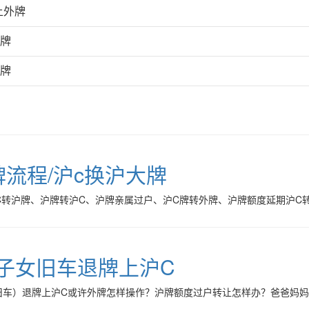
上外牌
外牌
外牌
牌流程/沪c换沪大牌
C转沪牌、沪牌转沪C、沪牌亲属过户、沪C牌转外牌、沪牌额度延期沪C
子女旧车退牌上沪C
旧车）退牌上沪C或许外牌怎样操作？沪牌额度过户转让怎样办？爸爸妈