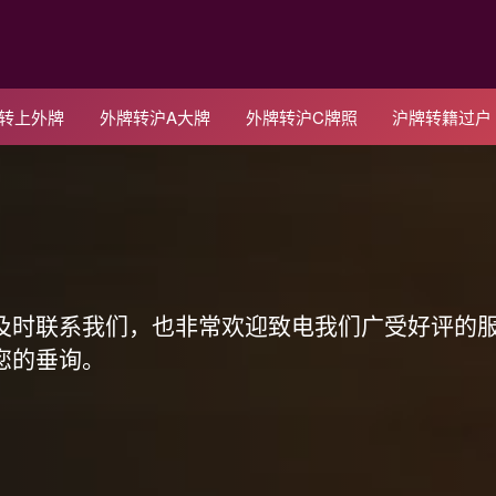
C转上外牌
外牌转沪A大牌
外牌转沪C牌照
沪牌转籍过户
！
及时联系我们，也非常欢迎致电我们广受好评的
您的垂询。