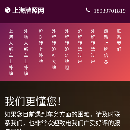
上海牌照网
18939701819
上
外
沪
外
外
沪
外
最
联
海
地
C
牌
牌
牌
牌
新
系
人
人
转
转
转
转
转
上
我
新
新
上
沪
沪
籍
籍
牌
们
车
车
外
A
C
过
过
信
上
上
牌
大
牌
户
户
息
外
外
牌
照
牌
牌
我们更懂您！
如果您目前遇到车务方面的困难，请及时联
系我们，也非常欢迎致电我们广受好评的服