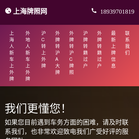
上海牌照网
18939701819
上
外
沪
外
外
沪
外
最
联
海
地
C
牌
牌
牌
牌
新
系
人
人
转
转
转
转
转
上
我
新
新
上
沪
沪
籍
籍
牌
们
车
车
外
A
C
过
过
信
上
上
牌
大
牌
户
户
息
外
外
牌
照
牌
牌
我们更懂您！
如果您目前遇到车务方面的困难，请及时联
系我们，也非常欢迎致电我们广受好评的服