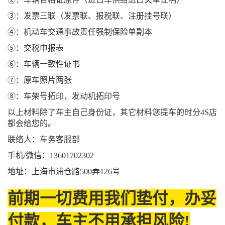
③：发票三联（发票联、报税联、注册挂号联）
④：机动车交通事故责任强制保险单副本
⑤：交税申报表
⑥：车辆一致性证书
⑦：原车照片两张
⑧：车架号拓印，发动机拓印号
以上材料除了车主自己身份证，其它材料您提车的时分4S店
都会给您的。
联络人：车务客服部
手机/微信：13601702302
地址：上海市浦仓路500弄126号
前期一切费用我们垫付，办妥
付款，车主不用承担风险!