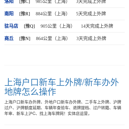
洛阳
[豫C]
985公里（上海）
3天完成上外牌
南阳
[豫R]
884公里（上海）
5天完成上外牌
驻马店
[豫Q]
905公里（上海）
14天完成上外牌
商丘
[豫N]
864公里（上海）
3天完成上外牌
上海户口新车上外牌/新车办外
地牌怎么操作
上海户口新车办外牌、外地户口新车办外牌、二手车上外牌、沪牌
过户、沪牌额度延期、车辆年查验车、退牌提档、过户转籍、车辆
年审、新车上沪C、找上海车牌网！实体店运营，