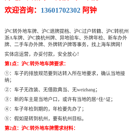
欢迎咨询：
13601702302
阿钟
沪C转外地车牌、沪C退牌提档、沪C过户转籍、沪C转杭州
浙A车牌、沪C换杭州牌、异地验车、外牌年检、新车办外
牌、二手车办外牌、外牌转沪牌等事务，找上海车牌网！
实体店运营，办妥付款，安全放心！
第1点：沪C转外地车牌要求：
①：车子的排放规范要到达转入所在地要求，确认当地接
纳；
②：车子无改装、无借款典当、无weizhang；
③：新的车主是当地户口，或许有当地的居^住^证；
④：车子年检到期的，年检要先办了；
⑤：假如是转到杭州，要有杭州目标。
第2点：沪C转外地车牌需求材料：