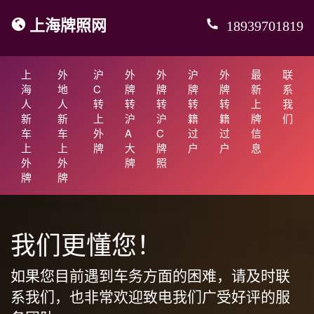
上海牌照网
18939701819
上
外
沪
外
外
沪
外
最
联
海
地
C
牌
牌
牌
牌
新
系
人
人
转
转
转
转
转
上
我
新
新
上
沪
沪
籍
籍
牌
们
车
车
外
A
C
过
过
信
上
上
牌
大
牌
户
户
息
外
外
牌
照
牌
牌
我们更懂您！
如果您目前遇到车务方面的困难，请及时联
系我们，也非常欢迎致电我们广受好评的服