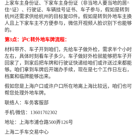
上家车主身份证、下家车主身份证（非当地人要当地的居^
住^证）、行驶证、车辆挂号证书、车子参与，假如是转到
杭州还需求供给杭州的目标复印件。假如是转到外地车主换
人且上下家车主不方便参与，微信开视频人脸识别下也能够
的。
第3点：沪C转外地车牌流程：
材料带齐、车子开到咱们，先给车子做外检，需求半个小时
左右，具体时刻看车子多少。车子做好外检就能够把车子开
回家了，到家后把车牌和行驶证快递给咱们或许送过来都能
够。咱们拿到车牌后开端办手续，现在是七个工作日左右，
档案和临牌能够出来。
假如您是上海户口或许户口所在地离上海比较远，咱们也可
帮您处理外地车牌。
联络人：车务客服部
手机/微信：13601702302
地址：上海市浦仓路500弄126号
上海二手车交易中心