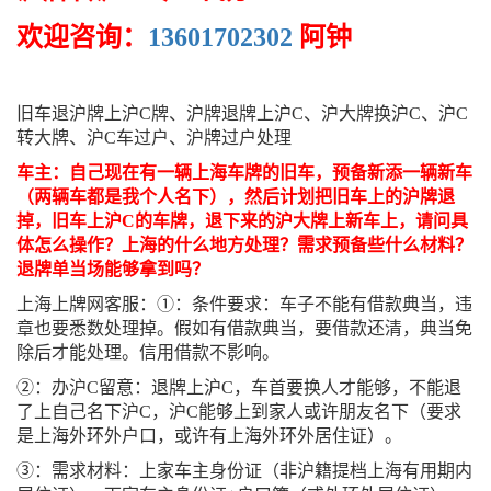
欢迎咨询：
13601702302
阿钟
旧车退沪牌上沪C牌、沪牌退牌上沪C、沪大牌换沪C、沪C
转大牌、沪C车过户、沪牌过户处理
车主：自己现在有一辆上海车牌的旧车，预备新添一辆新车
（两辆车都是我个人名下），然后计划把旧车上的沪牌退
掉，旧车上沪C的车牌，退下来的沪大牌上新车上，请问具
体怎么操作？上海的什么地方处理？需求预备些什么材料？
退牌单当场能够拿到吗？
上海上牌网客服：①：条件要求：车子不能有借款典当，违
章也要悉数处理掉。假如有借款典当，要借款还清，典当免
除后才能处理。信用借款不影响。
②：办沪C留意：退牌上沪C，车首要换人才能够，不能退
了上自己名下沪C，沪C能够上到家人或许朋友名下（要求
是上海外环外户口，或许有上海外环外居住证）。
③：需求材料：上家车主身份证（非沪籍提档上海有用期内