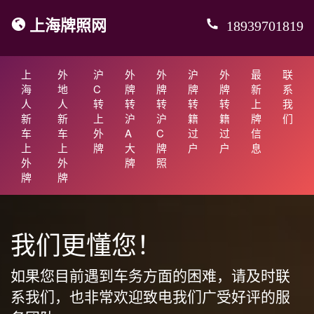
上海牌照网
18939701819
上
外
沪
外
外
沪
外
最
联
海
地
C
牌
牌
牌
牌
新
系
人
人
转
转
转
转
转
上
我
新
新
上
沪
沪
籍
籍
牌
们
车
车
外
A
C
过
过
信
上
上
牌
大
牌
户
户
息
外
外
牌
照
牌
牌
我们更懂您！
如果您目前遇到车务方面的困难，请及时联
系我们，也非常欢迎致电我们广受好评的服