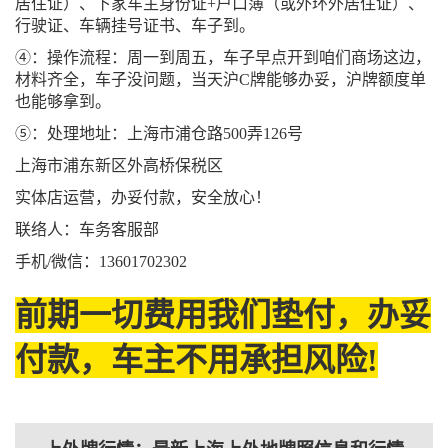
居住证）、下家车主身份证+户口簿（或外环外居住证）、
行驶证、车辆挂号证书、车子到。
④：操作流程：周一到周五，车子早点开到咱们商场这边，
材料齐全，车子没问题，当天沪C牌能够办妥，沪牌额度单
也能够拿到。
⑤：处理地址：上海市浦仓路500弄126号
上海市浦东新区外高桥保税区
实体店运营，办妥付款，安全放心！
联络人：车务客服部
手机/微信：13601702302
前期一切费用我们垫付，办妥
付款，车主不用承担风险!