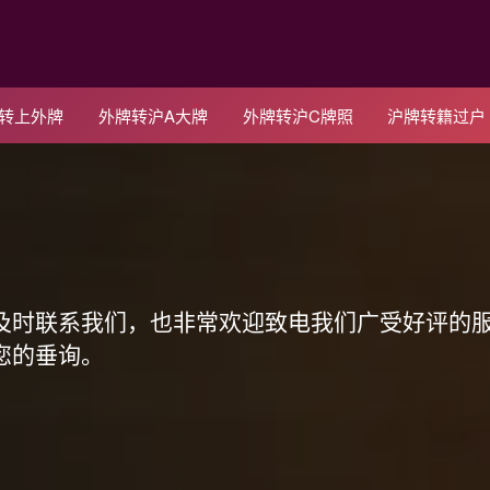
C转上外牌
外牌转沪A大牌
外牌转沪C牌照
沪牌转籍过户
！
及时联系我们，也非常欢迎致电我们广受好评的
您的垂询。