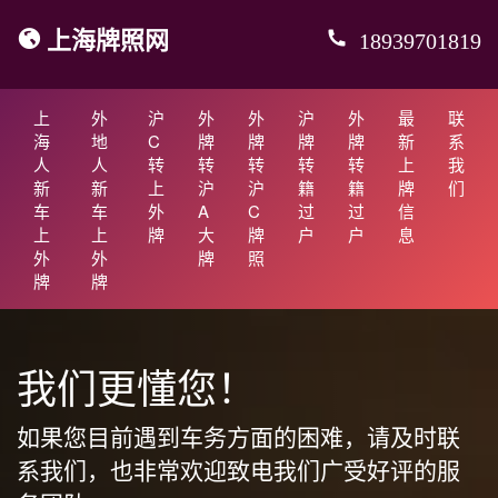
上海牌照网
18939701819
上
外
沪
外
外
沪
外
最
联
海
地
C
牌
牌
牌
牌
新
系
人
人
转
转
转
转
转
上
我
新
新
上
沪
沪
籍
籍
牌
们
车
车
外
A
C
过
过
信
上
上
牌
大
牌
户
户
息
外
外
牌
照
牌
牌
我们更懂您！
如果您目前遇到车务方面的困难，请及时联
系我们，也非常欢迎致电我们广受好评的服