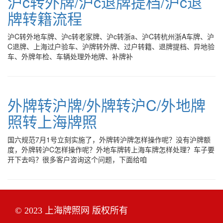
沪c转外牌/沪c退牌提档/沪c退
牌转籍流程
沪C转外地车牌、沪c转老家牌、沪c转浙a、沪C转杭州浙A车牌、沪
C退牌、上海过户验车、沪牌转外牌、过户转籍、退牌提档、异地验
车、外牌年检、车辆处理外地牌、补牌补
外牌转沪牌/外牌转沪C/外地牌
照转上海牌照
国六规范7月1号立刻实施了，外牌转沪牌怎样操作呢？没有沪牌额
度，外牌转沪C怎样操作呢？外地车牌转上海车牌怎样处理？车子要
开下去吗？很多客户咨询这个问题，下面给咱
© 2023 上海牌照网 版权所有