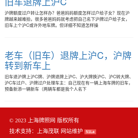
旧车退牌上沪C
沪牌额度过户转让怎样办？爸爸妈妈额度怎样过户给子女？现在沪
牌越来越难拍，很多爸爸妈妈就考虑把自己名下沪牌过户给子女，
旧车上个沪C或许外地车牌。但详细不知道怎样操
老车（旧车）退牌上沪C，沪牌
转到新车上
旧车退沪牌上沪C牌、沪牌退牌上沪C、沪大牌换沪C、沪C转大牌、
沪C车过户、沪牌过户处理车主：自己现在有一辆上海车牌的旧车，
预备新添一辆新车（两辆车都是我个人名下
© 2023 上海牌照网 版权所有
技术支持：
上海茂联
网站维护
51La