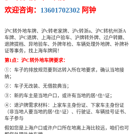
欢迎咨询：
13601702302
阿钟
沪C转外地车牌、沪c转老家牌、沪c转浙a、沪C转杭州浙A
车牌、沪C退牌、上海过户验车、沪牌转外牌、过户转籍、
退牌提档、异地验车、外牌年检、车辆处理外地牌、补牌补
证等事务，找上海车牌网！
第1点：沪C转外地车牌要求：
①：车子的排放规范要到达转入所在地要求，确认当地接
纳；
②：车子无改装、无借款典当；
③：新的车主是当地户口，或许有当地的居^住^证；
④：退沪牌需求材料：上家车主身份证、下家车主身份证
（非当地人要当地的居^住^证）、行驶证、车辆挂号证书、
车子参与
假如您是上海户口或许户口所在地离上海比较远，咱们也可