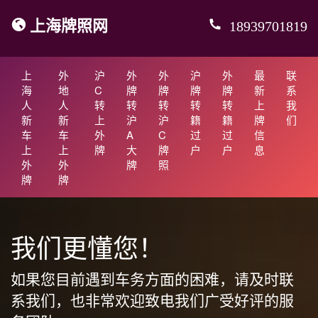
上海牌照网
18939701819
上
外
沪
外
外
沪
外
最
联
海
地
C
牌
牌
牌
牌
新
系
人
人
转
转
转
转
转
上
我
新
新
上
沪
沪
籍
籍
牌
们
车
车
外
A
C
过
过
信
上
上
牌
大
牌
户
户
息
外
外
牌
照
牌
牌
我们更懂您！
如果您目前遇到车务方面的困难，请及时联
系我们，也非常欢迎致电我们广受好评的服