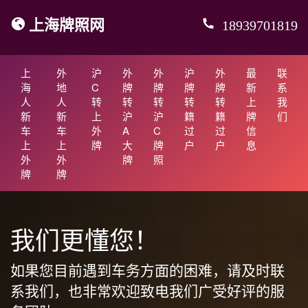
上海牌照网
18939701819
上
外
沪
外
外
沪
外
最
联
海
地
C
牌
牌
牌
牌
新
系
人
人
转
转
转
转
转
上
我
新
新
上
沪
沪
籍
籍
牌
们
车
车
外
A
C
过
过
信
上
上
牌
大
牌
户
户
息
外
外
牌
照
牌
牌
我们更懂您！
如果您目前遇到车务方面的困难，请及时联
系我们，也非常欢迎致电我们广受好评的服