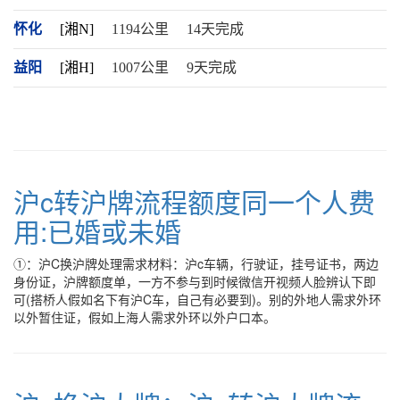
怀化
[湘N]
1194公里
14天完成
益阳
[湘H]
1007公里
9天完成
沪c转沪牌流程额度同一个人费
用:已婚或未婚
①：沪C换沪牌处理需求材料：沪c车辆，行驶证，挂号证书，两边
身份证，沪牌额度单，一方不参与到时候微信开视频人脸辨认下即
可(搭桥人假如名下有沪C车，自己有必要到)。别的外地人需求外环
以外暂住证，假如上海人需求外环以外户口本。