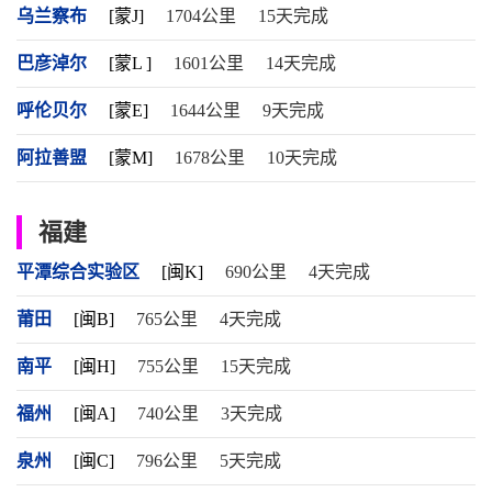
乌兰察布
[蒙J]
1704公里
15天完成
巴彦淖尔
[蒙L ]
1601公里
14天完成
呼伦贝尔
[蒙E]
1644公里
9天完成
阿拉善盟
[蒙M]
1678公里
10天完成
福建
平潭综合实验区
[闽K]
690公里
4天完成
莆田
[闽B]
765公里
4天完成
南平
[闽H]
755公里
15天完成
福州
[闽A]
740公里
3天完成
泉州
[闽C]
796公里
5天完成