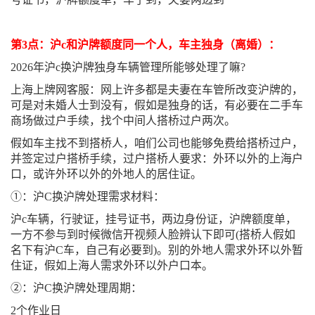
第3点：沪c和沪牌额度同一个人，车主独身（离婚）：
2026年沪c换沪牌独身车辆管理所能够处理了嘛?
上海上牌网客服：网上许多都是夫妻在车管所改变沪牌的，
可是对未婚人士到没有，假如是独身的话，有必要在二手车
商场做过户手续，找个中间人搭桥过户两次。
假如车主找不到搭桥人，咱们公司也能够免费给搭桥过户，
并签定过户搭桥手续，过户搭桥人要求：外环以外的上海户
口，或许外环以外的外地人的居住证。
①：沪C换沪牌处理需求材料：
沪c车辆，行驶证，挂号证书，两边身份证，沪牌额度单，
一方不参与到时候微信开视频人脸辨认下即可(搭桥人假如
名下有沪C车，自己有必要到)。别的外地人需求外环以外暂
住证，假如上海人需求外环以外户口本。
②：沪C换沪牌处理周期：
2个作业日