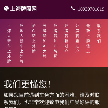
上海牌照网
18939701819
上
外
沪
外
外
沪
外
最
联
海
地
C
牌
牌
牌
牌
新
系
人
人
转
转
转
转
转
上
我
新
新
上
沪
沪
籍
籍
牌
们
车
车
外
A
C
过
过
信
上
上
牌
大
牌
户
户
息
外
外
牌
照
牌
牌
我们更懂您！
如果您目前遇到车务方面的困难，请及时联
系我们，也非常欢迎致电我们广受好评的服