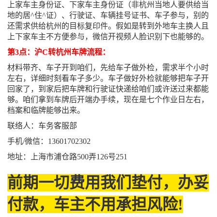
上家车主身份证、下家车主身份证（非杭州当地人要供给当
地的居^住^证）、行驶证、车辆挂号证书、车子参与，别的
还需求供给杭州的目标复印件。假如是转到外地车主换人且
上下家车主不方便参与，微信开视频人脸识别下也能够的。
第3点：沪C转杭州车牌流程：
材料带齐、车子开到咱们，先给车子做外检，需求半个小时
左右，详细时刻看车子多少。车子做好外检就能够把车子开
回家了，到家后把车牌和行驶证快递给咱们或许送过来都能
够。咱们拿到车牌后开端办手续，现在是七个作业日左右，
档案和临牌能够出来。
联络人：车务客服部
手机/微信：13601702302
地址：上海市浦仓路500弄126号251
前期一切费用我们垫付，办妥
付款，车主不用承担风险!