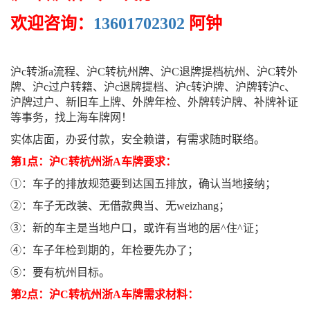
欢迎咨询：
13601702302
阿钟
沪c转浙a流程、沪C转杭州牌、沪C退牌提档杭州、沪C转外
牌、沪c过户转籍、沪c退牌提档、沪c转沪牌、沪牌转沪c、
沪牌过户、新旧车上牌、外牌年检、外牌转沪牌、补牌补证
等事务，找上海车牌网！
实体店面，办妥付款，安全赖谱，有需求随时联络。
第1点：沪C转杭州浙A车牌要求：
①：车子的排放规范要到达国五排放，确认当地接纳；
②：车子无改装、无借款典当、无weizhang；
③：新的车主是当地户口，或许有当地的居^住^证；
④：车子年检到期的，年检要先办了；
⑤：要有杭州目标。
第2点：沪C转杭州浙A车牌需求材料：