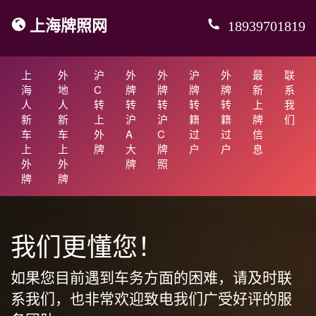
上海牌照网
18939701819
上
外
沪
外
外
沪
外
最
联
海
地
C
牌
牌
牌
牌
新
系
人
人
转
转
转
转
转
上
我
新
新
上
沪
沪
籍
籍
牌
们
车
车
外
A
C
过
过
信
上
上
牌
大
牌
户
户
息
外
外
牌
照
牌
牌
我们更懂您！
如果您目前遇到车务方面的困难，请及时联
系我们，也非常欢迎致电我们广受好评的服