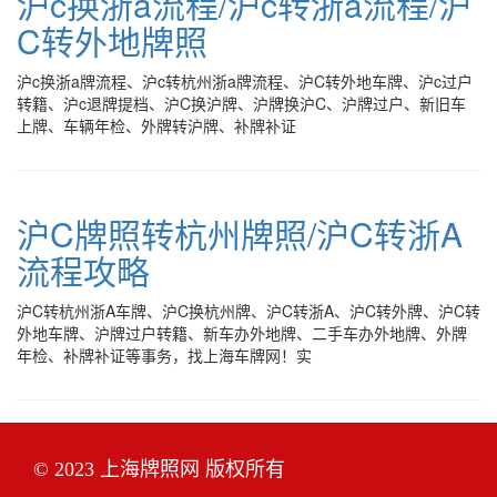
沪c换浙a流程/沪c转浙a流程/沪
C转外地牌照
沪c换浙a牌流程、沪c转杭州浙a牌流程、沪C转外地车牌、沪c过户
转籍、沪c退牌提档、沪C换沪牌、沪牌换沪C、沪牌过户、新旧车
上牌、车辆年检、外牌转沪牌、补牌补证
沪C牌照转杭州牌照/沪C转浙A
流程攻略
沪C转杭州浙A车牌、沪C换杭州牌、沪C转浙A、沪C转外牌、沪C转
外地车牌、沪牌过户转籍、新车办外地牌、二手车办外地牌、外牌
年检、补牌补证等事务，找上海车牌网！实
© 2023 上海牌照网 版权所有