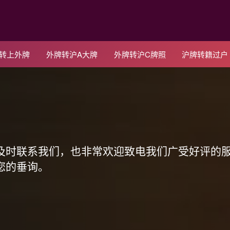
C转上外牌
外牌转沪A大牌
外牌转沪C牌照
沪牌转籍过户
！
及时联系我们，也非常欢迎致电我们广受好评的
您的垂询。