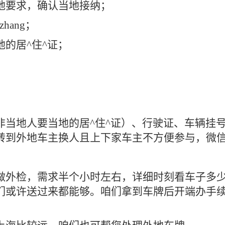
地要求，确认当地接纳；
hang；
的居^住^证；
；
。
非当地人要当地的居^住^证）、行驶证、车辆挂
转到外地车主换人且上下家车主不方便参与，微
做外检，需求半个小时左右，详细时刻看车子多
们或许送过来都能够。咱们拿到车牌后开端办手