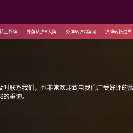
C转上外牌
外牌转沪A大牌
外牌转沪C牌照
沪牌转籍过户
！
及时联系我们，也非常欢迎致电我们广受好评的
您的垂询。