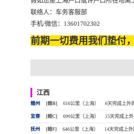
假如您是上海户口或许户口所在地离
联络人：车务客服部
手机/微信：13601702302
前期一切费用我们垫付，
江西
赣州
[赣B]
616公里（上海）
6天完成上外
宜春
[赣C]
699公里（上海）
15天完成上
抚州
[赣F]
646公里（上海）
14天完成上外