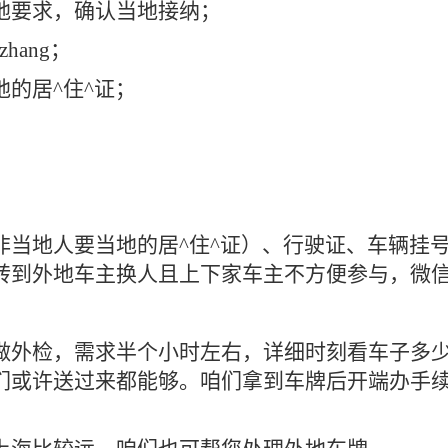
地要求，确认当地接纳；
hang；
的居^住^证；
；
。
非当地人要当地的居^住^证）、行驶证、车辆挂
转到外地车主换人且上下家车主不方便参与，微
做外检，需求半个小时左右，详细时刻看车子多
们或许送过来都能够。咱们拿到车牌后开端办手