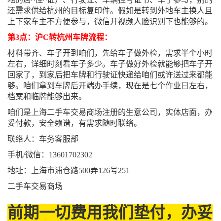
还需求供给杭州的目标复印件。假如是转到外地车主换人且
上下家车主不方便参与，微信开视频人脸识别下也能够的。
第3点：沪C转杭州车牌流程：
材料带齐、车子开到咱们，先给车子做外检，需求半个小时
左右，详细时刻看车子多少。车子做好外检就能够把车子开
回家了，到家后把车牌和行驶证快递给咱们或许送过来都能
够。咱们拿到车牌后开端办手续，现在是七个作业日左右，
档案和临牌能够出来。
咱们是上海二手车交易商场注册的生意公司，实体店面，办
妥付款，安全赖谱，有需求随时联络。
联络人：车务客服部
手机/微信：13601702302
地址：上海市浦仓路500弄126号251
二手车交易商场
前期一切费用我们垫付，办妥