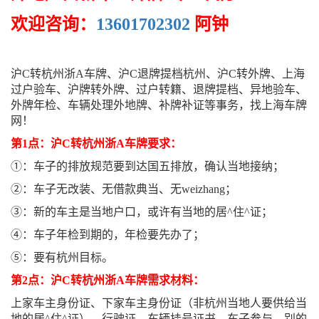
欢迎咨询：
13601702302
阿钟
沪C转杭州浙A车牌、沪C退牌提档杭州、沪C转外牌、上海
过户验车、沪牌转外牌、过户转籍、退牌提档、异地验车、
外牌年检、车辆处理外地牌、补牌补证等事务，找上海车牌
网！
第1点：沪C转杭州浙A车牌要求：
①：车子的排放规范要到达国五排放，确认当地接纳；
②：车子无改装、无借款典当、无weizhang；
③：新的车主是当地户口，或许有当地的居^住^证；
④：车子年检到期的，年检要先办了；
⑤：要有杭州目标。
第2点：沪C转杭州浙A车牌需求材料：
上家车主身份证、下家车主身份证（非杭州当地人要供给当
地的居^住^证）、行驶证、车辆挂号证书、车子参与，别的