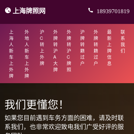
上海牌照网
18939701819
上
外
沪
外
外
沪
外
最
联
海
地
C
牌
牌
牌
牌
新
系
人
人
转
转
转
转
转
上
我
新
新
上
沪
沪
籍
籍
牌
们
车
车
外
A
C
过
过
信
上
上
牌
大
牌
户
户
息
外
外
牌
照
牌
牌
我们更懂您！
如果您目前遇到车务方面的困难，请及时联
系我们，也非常欢迎致电我们广受好评的服