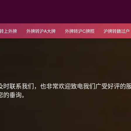
C转上外牌
外牌转沪A大牌
外牌转沪C牌照
沪牌转籍过户
！
及时联系我们，也非常欢迎致电我们广受好评的
您的垂询。