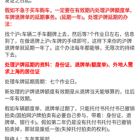
发证之日起。
假如不急于买车购车，一定要在有效期内处理沪牌额度单、
车牌退牌单的延期事务。(延期一年)。处理沪牌延期的办
法：
找个沪c车辆二手车翻牌上去，然后等7个作业日左右，信息
到了，在做退牌上沪c车牌的手续即可，这样下来你的沪牌
退牌单就延期一年了。这个办法每年都能够，无限次的持续
下去。
处理沪牌延期的资料：身份证、退牌单(额度单)、外地人需
求上海的居住证
处理车牌延期周期：七个作业日。
新处理的沪牌退牌额度有效期是从退牌当天能够算的，往后
一年有效期。
假如车辆额度单、退牌单过期了，只能托付书托付书已撤销
拍卖(国拍网沪牌拍卖有必要自己参与、带着：身份证、退
牌单、银行卡)。假如第二年仍是没有托付书托付书已撤销
拍卖掉，那就是废纸一张(失掉托付拍卖的权利)。
联络人：车务客服部