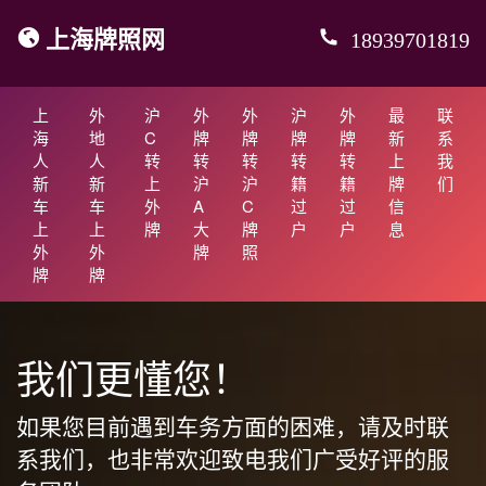
上海牌照网
18939701819
上
外
沪
外
外
沪
外
最
联
海
地
C
牌
牌
牌
牌
新
系
人
人
转
转
转
转
转
上
我
新
新
上
沪
沪
籍
籍
牌
们
车
车
外
A
C
过
过
信
上
上
牌
大
牌
户
户
息
外
外
牌
照
牌
牌
我们更懂您！
如果您目前遇到车务方面的困难，请及时联
系我们，也非常欢迎致电我们广受好评的服