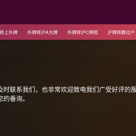
C转上外牌
外牌转沪A大牌
外牌转沪C牌照
沪牌转籍过户
！
及时联系我们，也非常欢迎致电我们广受好评的
您的垂询。