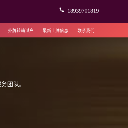
18939701819
外牌转籍过户
最新上牌信息
联系我们
服务团队。