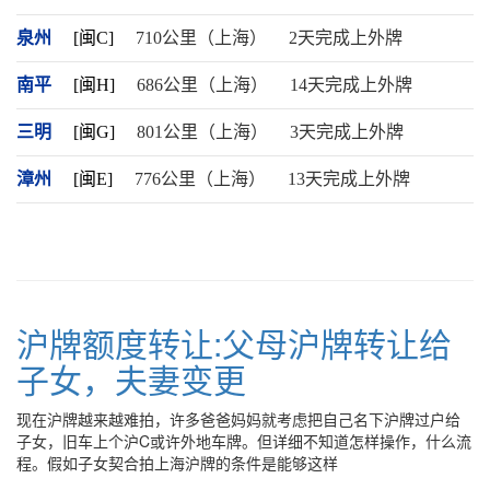
泉州
[闽C]
710公里（上海）
2天完成上外牌
南平
[闽H]
686公里（上海）
14天完成上外牌
三明
[闽G]
801公里（上海）
3天完成上外牌
漳州
[闽E]
776公里（上海）
13天完成上外牌
沪牌额度转让:父母沪牌转让给
子女，夫妻变更
现在沪牌越来越难拍，许多爸爸妈妈就考虑把自己名下沪牌过户给
子女，旧车上个沪C或许外地车牌。但详细不知道怎样操作，什么流
程。假如子女契合拍上海沪牌的条件是能够这样