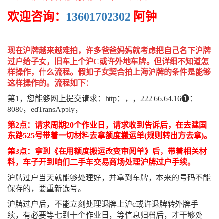
欢迎咨询：
13601702302
阿钟
现在沪牌越来越难拍，许多爸爸妈妈就考虑把自己名下沪牌
过户给子女，旧车上个沪C或许外地车牌。但详细不知道怎
样操作，什么流程。假如子女契合拍上海沪牌的条件是能够
这样操作的。流程如下：
第1，您能够网上提交请求：http：，，222.66.64.16❶：
8080，edTransApply，
第2点：请求周期20个作业日，请求收到告诉后，在去建国
东路525号带着一切材料去拿额度搬运单(规则转出方去拿)。
第3点：拿到《在用额度搬运改变审阅单》后，带着相关材
料，车子开到咱们二手车交易商场处理沪牌过户手续。
沪牌过户当天就能够处理好，并拿到车牌，本来的号码不能
保存的，要重新选号。
沪牌过户后，不能立刻处理退牌上沪c或许退牌转外牌手
续，有必要等七到十个作业日，等信息归档后，才干够处