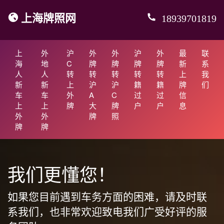
上海牌照网
18939701819
上
外
沪
外
外
沪
外
最
联
海
地
C
牌
牌
牌
牌
新
系
人
人
转
转
转
转
转
上
我
新
新
上
沪
沪
籍
籍
牌
们
车
车
外
A
C
过
过
信
上
上
牌
大
牌
户
户
息
外
外
牌
照
牌
牌
我们更懂您！
如果您目前遇到车务方面的困难，请及时联
系我们，也非常欢迎致电我们广受好评的服