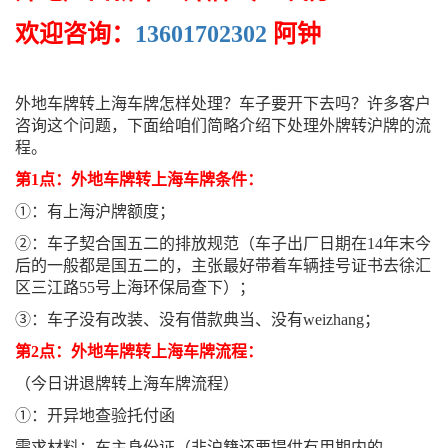
欢迎咨询：
13601702302
阿钟
外地车牌转上海车牌怎样处理？车子要开下去吗？许多客户
咨询这个问题，下面给咱们简略介绍下处理外牌转沪牌的流
程。
第1点：外地车牌转上海车牌条件：
①：有上海沪牌额度；
②：车子契合国五二的排放规范（车子出厂日期在14年末今
后的一般都是国五二的，主张最好带着车辆挂号证书去徐汇
区三江路55号上海环保局查下）；
③：车子没有改装、没有借款典当、没有weizhang；
第2点：外地车牌转上海车牌流程：
（今日讲退牌转上海车牌流程）
①：开异地查验托付函
需求材料：车主身份证（非沪籍还要提供有用期内的