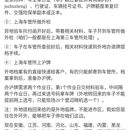
juzhuzheng）、行驶证、车辆挂号证书、沪牌额度单复印
件、交强险保单副本或正本。
②：上海车管所做外检
异地验车托付函开好后，带着相关材料，车子开到车管所做
外检（咱们一般都是在上海第三车管所处理）。
③：车子在车管所查验好后，相关材料快递到外地办退牌提
档手续。
④：上海车管所上沪牌
外地档案有的直接快递给客户，有的只能邮寄到车管所，档
案拿到后，准备办沪牌。
办沪牌需求两个作业日，第1个作业日交材料验车，中间隔
两个作业日，再过来选号码拿车牌（外地转回来的车子不能
提前网上选号，只能现场20个里边随机选一个）。
注：外地提档回来给的是外地临牌，不能进市区，假如您是
住在外环外，能够把车子停在咱们这边。
现在安徽、江苏、河南、河北、山东、福建、内蒙、黑龙