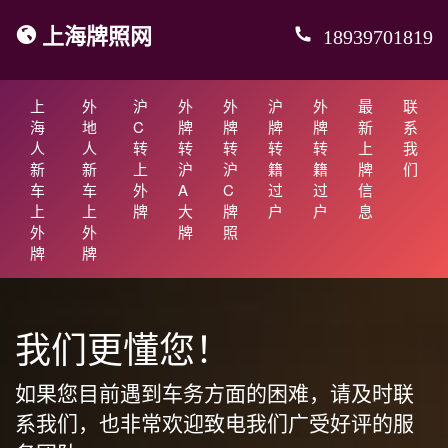
上海牌照网
18939701819
上
外
沪
外
外
沪
外
最
联
海
地
C
牌
牌
牌
牌
新
系
人
人
转
转
转
转
转
上
我
新
新
上
沪
沪
籍
籍
牌
们
车
车
外
A
C
过
过
信
上
上
牌
大
牌
户
户
息
外
外
牌
照
牌
牌
我们更懂您！
如果您目前遇到车务方面的困难，请及时联
系我们，也非常欢迎致电我们广受好评的服