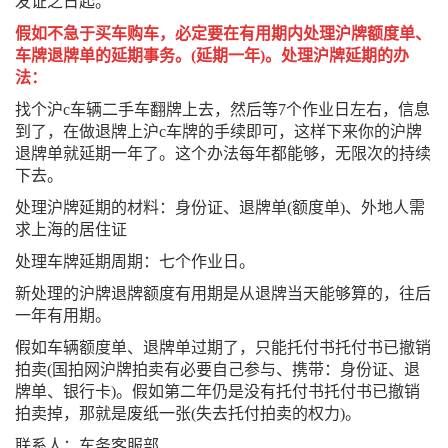
发证之日起。
假如不急于买车购车，必定要在有用期内处理沪牌额度单、
车牌退牌单的延期事务。(延期一年)。处理沪牌延期的办
法：
找个沪c车辆二手车翻牌上去，然后等7个作业日左右，信息
到了，在做退牌上沪c车牌的手续即可，这样下来你的沪牌
退牌单就延期一年了。这个办法每年都能够，无限次的持续
下去。
处理沪牌延期的材料：身份证、退牌单(额度单)、外地人需
求上海的居住证
处理车牌延期周期：七个作业日。
新处理的沪牌退牌额度有用期是从退牌当天能够算的，往后
一年有用期。
假如车辆额度单、退牌单过期了，只能托付书托付书已撤销
拍卖(国拍网沪牌拍卖有必要自己参与、携带：身份证、退
牌单、银行卡)。假如第二年仍是没有托付书托付书已撤销
拍卖掉，那就是废纸一张(失去托付拍卖的权力)。
联系人：车务客服部