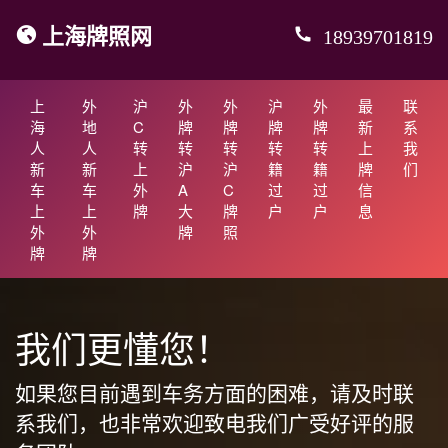
上海牌照网
18939701819
上
外
沪
外
外
沪
外
最
联
海
地
C
牌
牌
牌
牌
新
系
人
人
转
转
转
转
转
上
我
新
新
上
沪
沪
籍
籍
牌
们
车
车
外
A
C
过
过
信
上
上
牌
大
牌
户
户
息
外
外
牌
照
牌
牌
我们更懂您！
如果您目前遇到车务方面的困难，请及时联
系我们，也非常欢迎致电我们广受好评的服