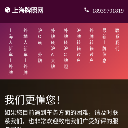
上海牌照网
18939701819
上
外
沪
外
外
沪
外
最
联
海
地
C
牌
牌
牌
牌
新
系
人
人
转
转
转
转
转
上
我
新
新
上
沪
沪
籍
籍
牌
们
车
车
外
A
C
过
过
信
上
上
牌
大
牌
户
户
息
外
外
牌
照
牌
牌
我们更懂您！
如果您目前遇到车务方面的困难，请及时联
系我们，也非常欢迎致电我们广受好评的服