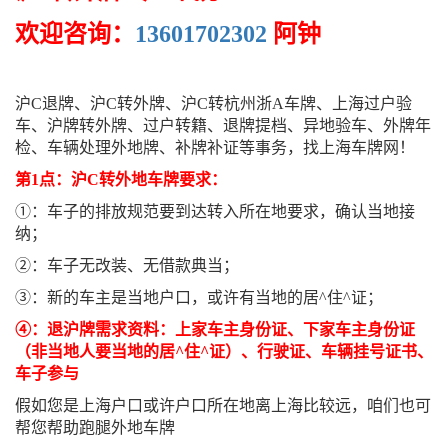
欢迎咨询：
13601702302
阿钟
沪C退牌、沪C转外牌、沪C转杭州浙A车牌、上海过户验
车、沪牌转外牌、过户转籍、退牌提档、异地验车、外牌年
检、车辆处理外地牌、补牌补证等事务，找上海车牌网！
第1点：沪C转外地车牌要求：
①：车子的排放规范要到达转入所在地要求，确认当地接
纳；
②：车子无改装、无借款典当；
③：新的车主是当地户口，或许有当地的居^住^证；
④：退沪牌需求资料：上家车主身份证、下家车主身份证
（非当地人要当地的居^住^证）、行驶证、车辆挂号证书、
车子参与
假如您是上海户口或许户口所在地离上海比较远，咱们也可
帮您帮助跑腿外地车牌