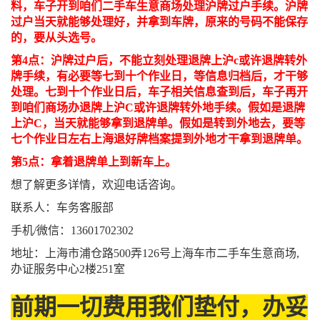
料，车子开到咱们二手车生意商场处理沪牌过户手续。沪牌
过户当天就能够处理好，并拿到车牌，原来的号码不能保存
的，要从头选号。
第4点：沪牌过户后，不能立刻处理退牌上沪c或许退牌转外
牌手续，有必要等七到十个作业日，等信息归档后，才干够
处理。七到十个作业日后，车子相关信息查到后，车子再开
到咱们商场办退牌上沪C或许退牌转外地手续。假如是退牌
上沪C，当天就能够拿到退牌单。假如是转到外地去，要等
七个作业日左右上海退好牌档案提到外地才干拿到退牌单。
第5点：拿着退牌单上到新车上。
想了解更多详情，欢迎电话咨询。
联系人：车务客服部
手机/微信：13601702302
地址：上海市浦仓路500弄126号上海车市二手车生意商场,
办证服务中心2楼251室
前期一切费用我们垫付，办妥