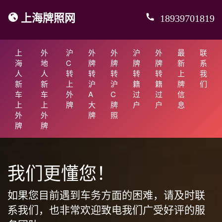
上海牌照网
18939701819
上
外
沪
外
外
沪
外
最
联
海
地
C
牌
牌
牌
牌
新
系
人
人
转
转
转
转
转
上
我
新
新
上
沪
沪
籍
籍
牌
们
车
车
外
A
C
过
过
信
上
上
牌
大
牌
户
户
息
外
外
牌
照
牌
牌
我们更懂您！
如果您目前遇到车务方面的困难，请及时联
系我们，也非常欢迎致电我们广受好评的服