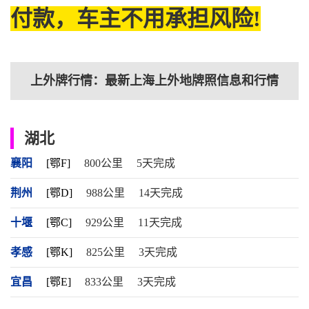
付款，车主不用承担风险!
上外牌行情：最新上海上外地牌照信息和行情
湖北
襄阳
[鄂F]
800公里
5天完成
荆州
[鄂D]
988公里
14天完成
十堰
[鄂C]
929公里
11天完成
孝感
[鄂K]
825公里
3天完成
宜昌
[鄂E]
833公里
3天完成