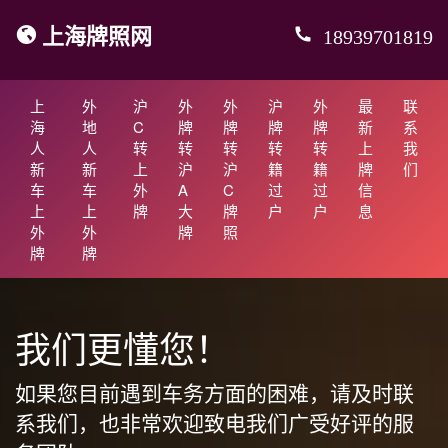
上海牌照网
18939701819
上
外
沪
外
外
沪
外
最
联
海
地
C
牌
牌
牌
牌
新
系
人
人
转
转
转
转
转
上
我
新
新
上
沪
沪
籍
籍
牌
们
车
车
外
A
C
过
过
信
上
上
牌
大
牌
户
户
息
外
外
牌
照
牌
牌
我们更懂您！
如果您目前遇到车务方面的困难，请及时联
系我们，也非常欢迎致电我们广受好评的服